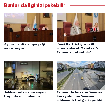
Bunlar da ilginizi çekebilir
Aşgın: "İddialar gerçeği
"Yeni Parti istiyorsa ilk
yansıtmıyor"
icraatı olarak Manifest'i
Çorum'a getirebilir"
Talihsiz adam direksiyon
Çorum'da Ankara-Samsun
başında ölü bulundu
Karayolu'nun Samsun
istikameti trafiğe kapatıldı