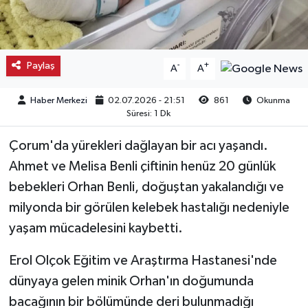
Kargı
Laçin
Paylaş
-
+
A
A
Mecitözü
Haber Merkezi
02.07.2026 - 21:51
861
Okunma
Süresi: 1 Dk
Oğuzlar
Çorum'da yürekleri dağlayan bir acı yaşandı.
Ortaköy
Ahmet ve Melisa Benli çiftinin henüz 20 günlük
bebekleri Orhan Benli, doğuştan yakalandığı ve
Osmancık
milyonda bir görülen kelebek hastalığı nedeniyle
yaşam mücadelesini kaybetti.
Sungurlu
Erol Olçok Eğitim ve Araştırma Hastanesi'nde
Uğurludağ
dünyaya gelen minik Orhan'ın doğumunda
bacağının bir bölümünde deri bulunmadığı
Sağlık