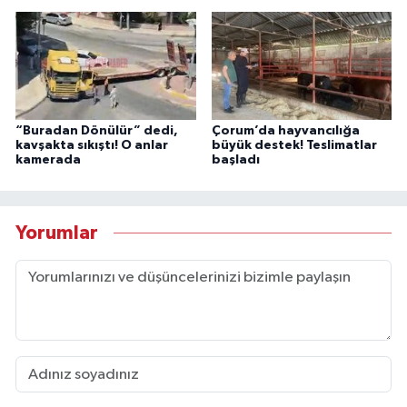
“Buradan Dönülür” dedi,
Çorum’da hayvancılığa
kavşakta sıkıştı! O anlar
büyük destek! Teslimatlar
kamerada
başladı
Yorumlar