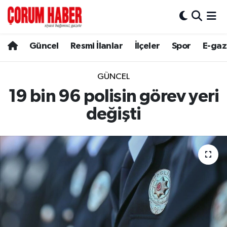
Güncel
Nöbetçi Eczaneler
Güncel
Resmi İlanlar
İlçeler
Spor
E-gaz
Spor
Hava Durumu
GÜNCEL
Resmi İlanlar
Çorum Namaz Vakitleri
19 bin 96 polisin görev yeri
değişti
Alaca
Trafik Durumu
Bayat
Süper Lig Puan Durumu ve Fikstür
Boğazkale
Tüm Manşetler
Dodurga
Son Dakika Haberleri
İskilip
Haber Arşivi