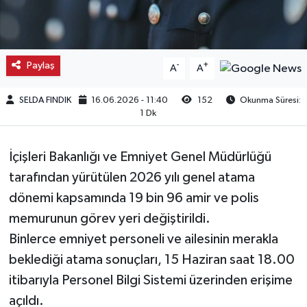
Kargı
Laçin
Paylaş
-
+
A
A
Mecitözü
SELDA FINDIK
16.06.2026 - 11:40
152
Okunma Süresi:
1 Dk
Oğuzlar
İçişleri Bakanlığı ve Emniyet Genel Müdürlüğü
Ortaköy
tarafından yürütülen 2026 yılı genel atama
dönemi kapsamında 19 bin 96 amir ve polis
Osmancık
memurunun görev yeri değiştirildi.
Sungurlu
Binlerce emniyet personeli ve ailesinin merakla
beklediği atama sonuçları, 15 Haziran saat 18.00
Uğurludağ
itibarıyla Personel Bilgi Sistemi üzerinden erişime
açıldı.
Sağlık