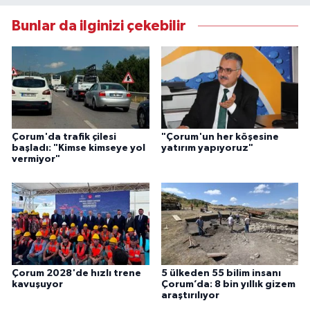
Bunlar da ilginizi çekebilir
Çorum'da trafik çilesi
"Çorum'un her köşesine
başladı: "Kimse kimseye yol
yatırım yapıyoruz"
vermiyor"
Çorum 2028'de hızlı trene
5 ülkeden 55 bilim insanı
kavuşuyor
Çorum’da: 8 bin yıllık gizem
araştırılıyor