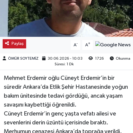
Kargı
Laçin
Mecitözü
Paylaş
-
+
A
A
Oğuzlar
ÖMÜR SOYTEMİZ
30.06.2026 - 10:03
1726
Okunma
Süresi: 1 Dk
Ortaköy
Mehmet Erdemir oğlu Cüneyt Erdemir’in bir
Osmancık
süredir Ankara’da Etlik Şehir Hastanesinde yoğun
bakım ünitesinde tedavi gördüğü, ancak yaşam
Sungurlu
savaşını kaybettiği öğrenildi.
Cüneyt Erdemir’in genç yaşta vefatı ailesi ve
Uğurludağ
sevenlerini derin üzüntü içerisinde bıraktı.
Merhumun cenazesi Ankara’da toprağa verildi.
Sağlık