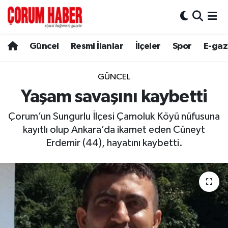
Güncel
Nöbetçi Eczaneler
Güncel
Resmi İlanlar
İlçeler
Spor
E-gaz
Spor
Hava Durumu
GÜNCEL
Resmi İlanlar
Çorum Namaz Vakitleri
Yaşam savaşını kaybetti
Çorum’un Sungurlu İlçesi Çamoluk Köyü nüfusuna
Alaca
Trafik Durumu
kayıtlı olup Ankara’da ikamet eden Cüneyt
Bayat
Süper Lig Puan Durumu ve Fikstür
Erdemir (44), hayatını kaybetti.
Boğazkale
Tüm Manşetler
Dodurga
Son Dakika Haberleri
İskilip
Haber Arşivi