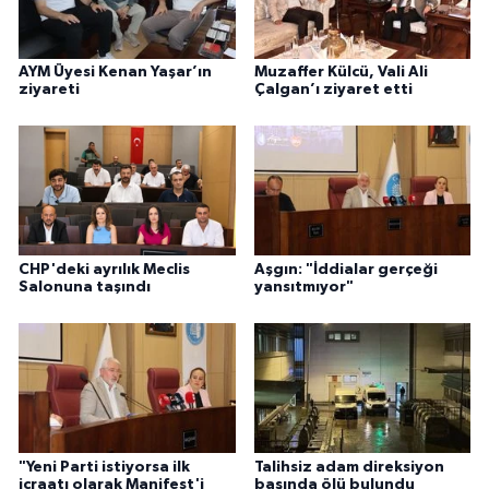
AYM Üyesi Kenan Yaşar’ın
Muzaffer Külcü, Vali Ali
ziyareti
Çalgan’ı ziyaret etti
CHP'deki ayrılık Meclis
Aşgın: "İddialar gerçeği
Salonuna taşındı
yansıtmıyor"
"Yeni Parti istiyorsa ilk
Talihsiz adam direksiyon
icraatı olarak Manifest'i
başında ölü bulundu