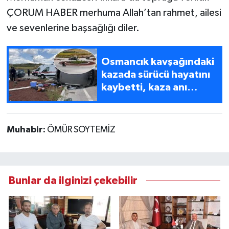
ÇORUM HABER merhuma Allah’tan rahmet, ailesi
ve sevenlerine başsağlığı diler.
Osmancık kavşağındaki
kazada sürücü hayatını
kaybetti, kaza anı
kamerada!
Muhabir:
ÖMÜR SOYTEMİZ
Bunlar da ilginizi çekebilir