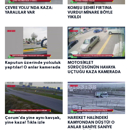
ÇEVRE YOLU'NDA KAZA:
KOMŞU ŞEHRİ FIRTINA
YARALILAR VAR
VURDU! MİNARE BÖYLE
YIKILDI
Kaputun üzerinde yolculuk
MOTOSİKLET
yaptılar! O anlar kamerada
SÜRÜCÜSÜNÜN HAVAYA
UÇTUĞU KAZA KAMERADA
Çorum’da yine aynı kavşak,
HAREKET HALİNDEKİ
yine kaza! Tıkla izle
KAMYONDAN DÜŞTÜ! O
ANLAR SANİYE SANİYE