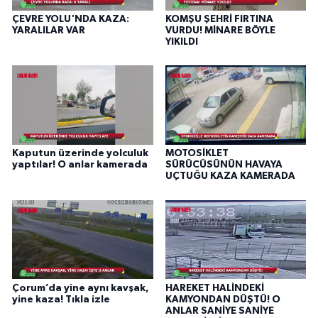
ÇEVRE YOLU'NDA KAZA:
KOMŞU ŞEHRİ FIRTINA
YARALILAR VAR
VURDU! MİNARE BÖYLE
YIKILDI
Kaputun üzerinde yolculuk
MOTOSİKLET
yaptılar! O anlar kamerada
SÜRÜCÜSÜNÜN HAVAYA
UÇTUĞU KAZA KAMERADA
Çorum’da yine aynı kavşak,
HAREKET HALİNDEKİ
yine kaza! Tıkla izle
KAMYONDAN DÜŞTÜ! O
ANLAR SANİYE SANİYE