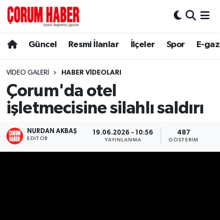
Güncel
Nöbetçi Eczaneler
Güncel
Resmi İlanlar
İlçeler
Spor
E-gaz
Spor
Hava Durumu
VIDEO GALERI
HABER VIDEOLARI
Çorum'da otel
Resmi İlanlar
Çorum Namaz Vakitleri
işletmecisine silahlı saldırı
Alaca
Trafik Durumu
NURDAN AKBAŞ
19.06.2026 - 10:56
487
Bayat
Süper Lig Puan Durumu ve Fikstür
EDITÖR
YAYINLANMA
GÖSTERIM
Boğazkale
Tüm Manşetler
Dodurga
Son Dakika Haberleri
İskilip
Haber Arşivi