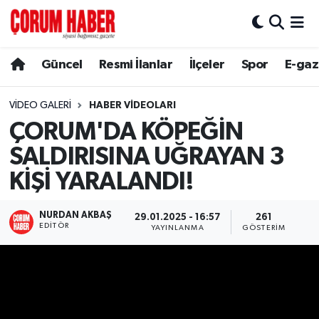
Güncel
Nöbetçi Eczaneler
Güncel
Resmi İlanlar
İlçeler
Spor
E-gaz
Spor
Hava Durumu
VIDEO GALERI
HABER VIDEOLARI
ÇORUM'DA KÖPEĞİN
Resmi İlanlar
Çorum Namaz Vakitleri
SALDIRISINA UĞRAYAN 3
Alaca
Trafik Durumu
KİŞİ YARALANDI!
Bayat
Süper Lig Puan Durumu ve Fikstür
NURDAN AKBAŞ
29.01.2025 - 16:57
261
EDITÖR
YAYINLANMA
GÖSTERIM
Boğazkale
Tüm Manşetler
Dodurga
Son Dakika Haberleri
İskilip
Haber Arşivi