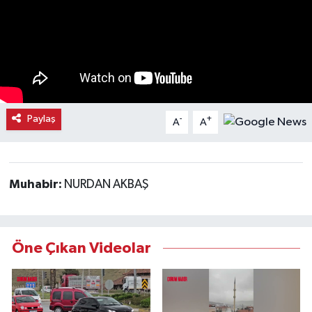
Kargı
Laçin
Mecitözü
Paylaş
-
+
A
A
Oğuzlar
Ortaköy
Muhabir:
NURDAN AKBAŞ
Osmancık
Sungurlu
Öne Çıkan Videolar
Uğurludağ
Sağlık