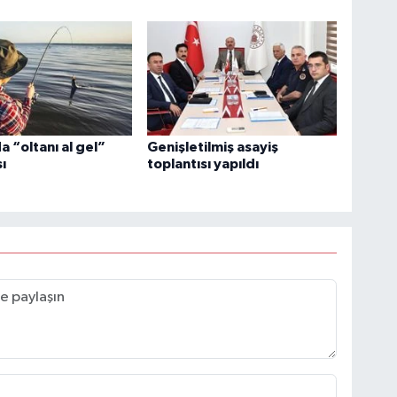
 “oltanı al gel”
Genişletilmiş asayiş
ı
toplantısı yapıldı