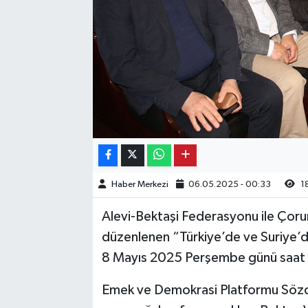
Kargı
Laçin
Mecitözü
Oğuzlar
Ortaköy
Haber Merkezi
06.05.2025 - 00:33
1
Osmancık
Alevi-Bektaşi Federasyonu ile Çor
Sungurlu
düzenlenen “Türkiye’de ve Suriye’de
8 Mayıs 2025 Perşembe günü saat 1
Uğurludağ
Emek ve Demokrasi Platformu Söz
Sağlık