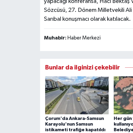
yapacağı konferansa, Hacı Bektaş 
Sözcüsü, 27. Dönem Milletvekili Al
Sarıbal konuşmacı olarak katılacak.
Muhabir:
Haber Merkezi
Bunlar da ilginizi çekebilir
Çorum'da Ankara-Samsun
Her gün 
Karayolu'nun Samsun
kullanıy
istikameti trafiğe kapatıldı
Belediye