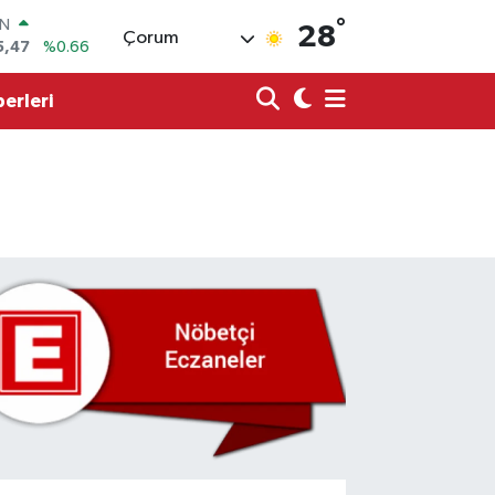
IN
°
28
Çorum
5,47
%0.66
R
86
%0.06
erleri
00
%0.1
İN
38
%0.21
ALTIN
23
%0.39
00
3
%0