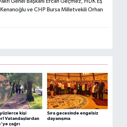
Vakfı Genel Başkanı Ercan Geçmez, HDK Eş
i Kenanoğlu ve CHP Bursa Milletvekili Orhan
yüzlerce kişi
Sıra gecesinde engelsiz
or! Vatandaşlardan
dayanışma
'ye çağrı