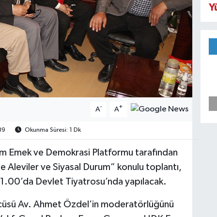
Y
-
+
A
A
89
Okunma Süresi: 1 Dk
um Emek ve Demokrasi Platformu tarafından
 Aleviler ve Siyasal Durum” konulu toplantı,
.00’da Devlet Tiyatrosu’nda yapılacak.
cüsü Av. Ahmet Özdel’in moderatörlüğünü