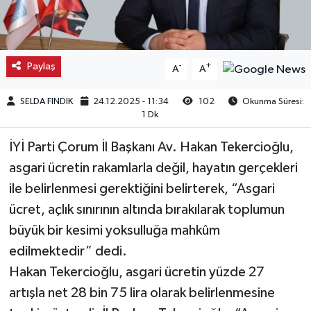
Kargı
Laçin
Paylaş
-
+
A
A
Mecitözü
SELDA FINDIK
24.12.2025 - 11:34
102
Okunma Süresi:
1 Dk
Oğuzlar
İYİ Parti Çorum İl Başkanı Av. Hakan Tekercioğlu,
Ortaköy
asgari ücretin rakamlarla değil, hayatın gerçekleri
ile belirlenmesi gerektiğini belirterek, “Asgari
Osmancık
ücret, açlık sınırının altında bırakılarak toplumun
büyük bir kesimi yoksulluğa mahkûm
Sungurlu
edilmektedir” dedi.
Hakan Tekercioğlu, asgari ücretin yüzde 27
Uğurludağ
artışla net 28 bin 75 lira olarak belirlenmesine
Sağlık