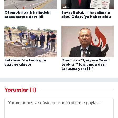
Otomobil park halindeki
Savaş Balçık'ın havalimanı
araca çarpıp devrildi
sözü Odatv'ye haber oldu
Kalehisar’da tarih gün
Onan’dan “Çerçeve Yasa”
yüzüne çıkıyor
tepkisi: “Toplumda derin
tartışma yarattı”
Yorumlar (1)