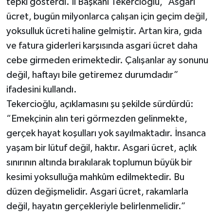
tepki gösterdi. İl Başkanı Tekercioğlu, “Asgari
ücret, bugün milyonlarca çalışan için geçim değil,
yoksulluk ücreti haline gelmiştir. Artan kira, gıda
ve fatura giderleri karşısında asgari ücret daha
cebe girmeden erimektedir. Çalışanlar ay sonunu
değil, haftayı bile getiremez durumdadır”
ifadesini kullandı.
Tekercioğlu, açıklamasını şu şekilde sürdürdü:
“Emekçinin alın teri görmezden gelinmekte,
gerçek hayat koşulları yok sayılmaktadır. İnsanca
yaşam bir lütuf değil, haktır. Asgari ücret, açlık
sınırının altında bırakılarak toplumun büyük bir
kesimi yoksulluğa mahkûm edilmektedir. Bu
düzen değişmelidir. Asgari ücret, rakamlarla
değil, hayatın gerçekleriyle belirlenmelidir.”