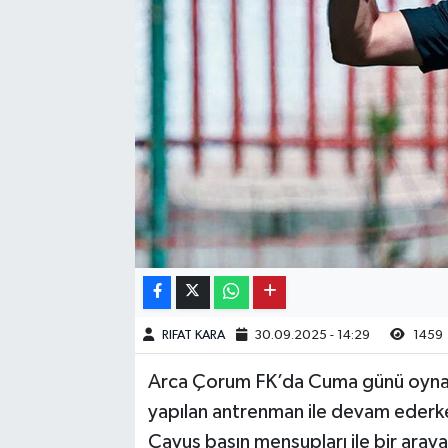
Kargı
Laçin
Mecitözü
Oğuzlar
Ortaköy
Osmancık
RIFAT KARA
30.09.2025 - 14:29
1459
Sungurlu
Arca Çorum FK’da Cuma günü oynana
Uğurludağ
yapılan antrenman ile devam ederk
Çavuş basın mensupları ile bir aray
Sağlık