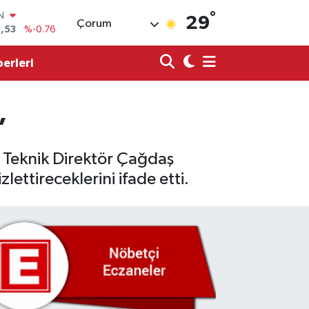
°
R
29
Çorum
69
%0.17
65
%0.01
erleri
N
7
%0.02
ALTIN
1
%1.44
”
0
%64
IN
 Teknik Direktör Çağdaş
,53
%-0.76
ettireceklerini ifade etti.