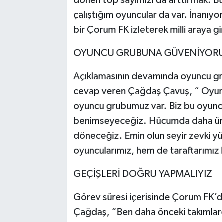
çalıştığım oyuncular da var. İnanıyor
bir Çorum FK izleterek milli araya g
OYUNCU GRUBUNA GÜVENİYOR
Açıklamasının devamında oyuncu grub
cevap veren Çağdaş Çavuş, “ Oyunc
oyuncu grubumuz var. Biz bu oyuncu 
benimseyeceğiz. Hücumda daha üret
döneceğiz. Emin olun seyir zevki 
oyuncularımız, hem de taraftarımız ke
GEÇİŞLERİ DOĞRU YAPMALIYIZ
Görev süresi içerisinde Çorum FK’d
Çağdaş, “Ben daha önceki takımla