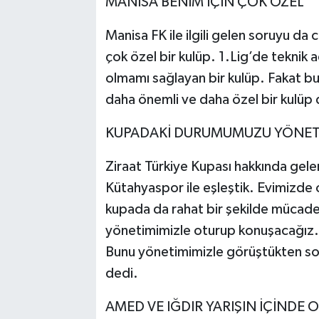
MANİSA BENİM İÇİN ÇOK ÖZEL
Manisa FK ile ilgili gelen soruyu d
çok özel bir kulüp. 1.Lig’de teknik 
olmamı sağlayan bir kulüp. Fakat b
daha önemli ve daha özel bir kulüp
KUPADAKİ DURUMUMUZU YÖNET
Ziraat Türkiye Kupası hakkında gele
Kütahyaspor ile eşleştik. Evimizde
kupada da rahat bir şekilde mücad
yönetimimizle oturup konuşacağız
Bunu yönetimimizle görüştükten son
dedi.
AMED VE IĞDIR YARIŞIN İÇİNDE