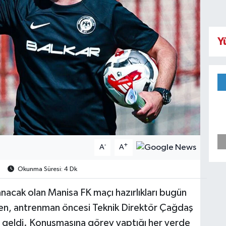
Y
-
+
A
A
Okunma Süresi: 4 Dk
cak olan Manisa FK maçı hazırlıkları bugün
en, antrenman öncesi Teknik Direktör Çağdaş
a geldi. Konuşmasına görev yaptığı her yerde