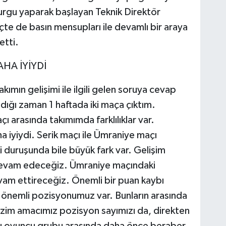
urgu yaparak başlayan Teknik Direktör
e de basın mensupları ile devamlı bir araya
etti.
HA İYİYDİ
ımın gelişimi ile ilgili gelen soruya cevap
dığı zaman 1 haftada iki maça çıktım.
 arasında takımımda farklılıklar var.
iyiydi. Serik maçı ile Ümraniye maçı
i duruşunda bile büyük fark var. Gelişim
evam edeceğiz. Ümraniye maçındaki
am ettireceğiz. Önemli bir puan kaybı
 önemli pozisyonumuz var. Bunların arasında
izim amacımız pozisyon sayımızı da, direkten
Bu oyuncu grubu arasında daha önce beraber