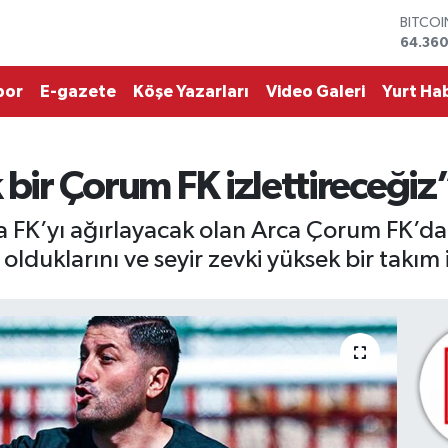
DOLA
47,70
EURO
55,02
por
E-gazete
Köşe Yazarları
Video Galeri
Yurt Hab
STERLİ
64,189
GRAM 
6574.8
 bir Çorum FK izlettireceğiz
BİST10
13.887
BITCO
FK’yı ağırlayacak olan Arca Çorum FK’da
64.360
duklarını ve seyir zevki yüksek bir takım izl