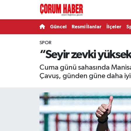
Güncel
Nöbetçi Eczaneler
Güncel
Resmi İlanlar
İlçeler
S
Spor
Hava Durumu
SPOR
“Seyir zevki yüksek
Resmi İlanlar
Çorum Namaz Vakitleri
Cuma günü sahasında Manisa 
Alaca
Trafik Durumu
Çavuş, günden güne daha iyi ol
Bayat
Süper Lig Puan Durumu ve Fikstür
Boğazkale
Tüm Manşetler
Dodurga
Son Dakika Haberleri
İskilip
Haber Arşivi