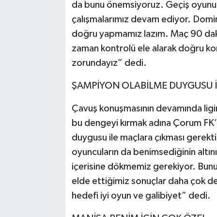
da bunu önemsiyoruz. Geçiş oyunum
çalışmalarımız devam ediyor. Domin
doğru yapmamız lazım. Maç 90 dak
zaman kontrolü ele alarak doğru ko
zorundayız” dedi.
ŞAMPİYON OLABİLME DUYGUSU 
Çavuş konuşmasının devamında ligin
bu dengeyi kırmak adına Çorum FK’nı
duygusu ile maçlara çıkması gerekti
oyuncuların da benimsediğinin altı
içerisine dökmemiz gerekiyor. Bun
elde ettiğimiz sonuçlar daha çok d
hedefi iyi oyun ve galibiyet” dedi.