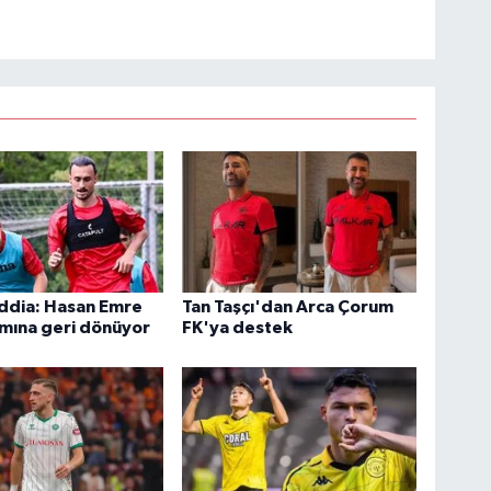
iddia: Hasan Emre
Tan Taşçı'dan Arca Çorum
ımına geri dönüyor
FK'ya destek