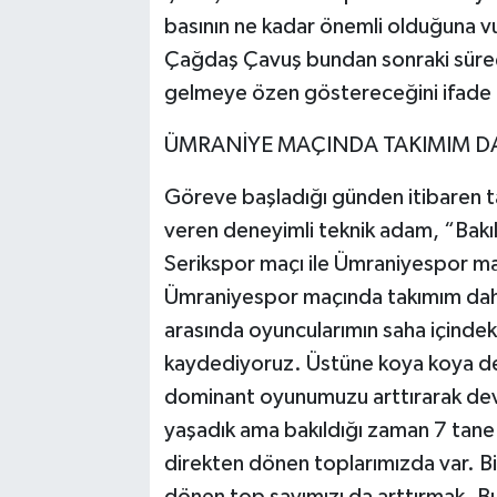
basının ne kadar önemli olduğuna v
Çağdaş Çavuş bundan sonraki süreçt
gelmeye özen göstereceğini ifade 
ÜMRANİYE MAÇINDA TAKIMIM DA
Göreve başladığı günden itibaren tak
veren deneyimli teknik adam, “Bakıl
Serikspor maçı ile Ümraniyespor maçı
Ümraniyespor maçında takımım daha 
arasında oyuncularımın saha içindek
kaydediyoruz. Üstüne koya koya d
dominant oyunumuzu arttırarak dev
yaşadık ama bakıldığı zaman 7 tane
direkten dönen toplarımızda var. B
dönen top sayımızı da arttırmak. 