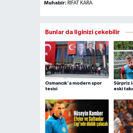
Muhabir:
RIFAT KARA
Bunlar da ilginizi çekebilir
Osmancık'a modern spor
Sürpriz 
tesisi
eski tak