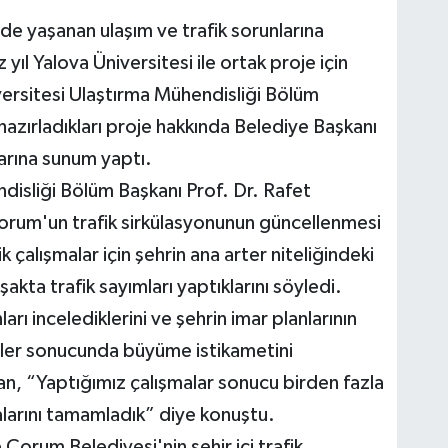
nde yaşanan ulaşım ve trafik sorunlarına
l Yalova Üniversitesi ile ortak proje için
versitesi Ulaştırma Mühendisliği Bölüm
azırladıkları proje hakkında Belediye Başkanı
arına sunum yaptı.
disliği Bölüm Başkanı Prof. Dr. Rafet
orum'un trafik sirkülasyonunun güncellenmesi
alışmalar için şehrin ana arter niteliğindeki
şakta trafik sayımları yaptıklarını söyledi.
arı incelediklerini ve şehrin imar planlarının
mler sonucunda büyüme istikametini
ğan, “Yaptığımız çalışmalar sonucu birden fazla
malarını tamamladık” diye konuştu.
Çorum Belediyesi'nin şehir içi trafik