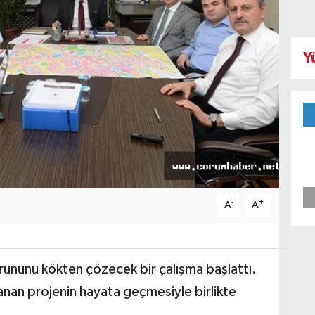
Y
-
+
A
A
orununu kökten çözecek bir çalışma başlattı.
rlanan projenin hayata geçmesiyle birlikte