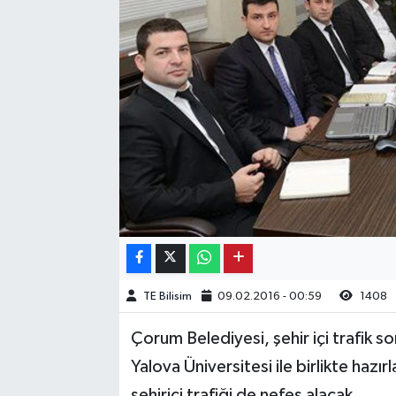
Kargı
Laçin
Mecitözü
Oğuzlar
Ortaköy
Osmancık
TE Bilisim
09.02.2016 - 00:59
1408
Sungurlu
Çorum Belediyesi, şehir içi trafik s
Uğurludağ
Yalova Üniversitesi ile birlikte hazı
Sağlık
şehiriçi trafiği de nefes alacak.