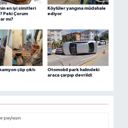
in en iyi simitleri
Köylüler yangına müdahale
ı? Peki Çorum
ediyor
var mı?
kamyon çöp çıktı
Otomobil park halindeki
araca çarpıp devrildi