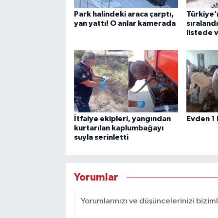
Park halindeki araca çarptı,
Türkiye’n
yan yattı! O anlar kamerada
sıraland
listede 
İtfaiye ekipleri, yangından
Evden 1 
kurtarılan kaplumbağayı
suyla serinletti
Yorumlar