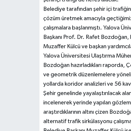
Belediye tarafından şehir içi trafiği
çözüm üretmek amacıyla geçtiğimiz yı
çalışmalara başlanmıştı. Yalova Üni
Başkanı Prof. Dr. Rafet Bozdoğan, h
Muzaffer Külcü ve başkan yardımcıl
Yalova Üniversitesi Ulaştırma Mühen
Bozdoğan hazırladıkları raporda, Ç
ve geometrik düzenlemelere yönelik ç
yollarda koridor analizleri ve 56 kav
Şehir genelinde yayalaştırılacak alanl
incelenerek yerinde yapılan gözle
araştırdıklarının altını çizen Bozdo
alternatif trafik sirkülasyonu çalış
Belediye Başkanı Muzaffer Külcü ise 