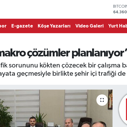
DOLAR
47,70
EURO
55,02
por
E-gazete
Köşe Yazarları
Video Galeri
Yurt Hab
STERLİ
64,189
GRAM 
6618.4
 makro çözümler planlanıyor
BİST10
13.887
BITCO
afik sorununu kökten çözecek bir çalışma baş
64.360
yata geçmesiyle birlikte şehir içi trafiği de