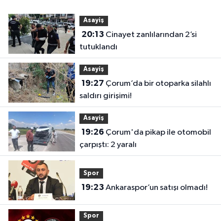
Asayiş
20:13
Cinayet zanlılarından 2’si
tutuklandı
Asayiş
19:27
Çorum’da bir otoparka silahlı
saldırı girişimi!
Asayiş
19:26
Çorum'da pikap ile otomobil
çarpıştı: 2 yaralı
Spor
19:23
Ankaraspor’un satışı olmadı!
Spor