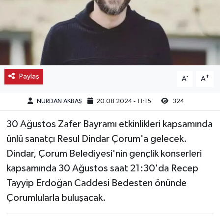
Kargı
Laçin
Mecitözü
Paylaş
-
+
A
A
Oğuzlar
NURDAN AKBAŞ
20.08.2024 - 11:15
324
Ortaköy
30 Ağustos Zafer Bayramı etkinlikleri kapsamında
ünlü sanatçı Resul Dindar Çorum'a gelecek.
Osmancık
Dindar, Çorum Belediyesi'nin gençlik konserleri
Sungurlu
kapsamında 30 Ağustos saat 21:30'da Recep
Tayyip Erdoğan Caddesi Bedesten önünde
Uğurludağ
Çorumlularla buluşacak.
Sağlık