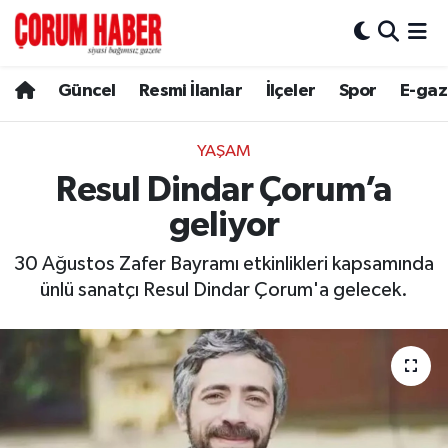
Güncel
Nöbetçi Eczaneler
Güncel
Resmi İlanlar
İlçeler
Spor
E-gaz
Spor
Hava Durumu
YAŞAM
Resmi İlanlar
Çorum Namaz Vakitleri
Resul Dindar Çorum’a
geliyor
Alaca
Trafik Durumu
30 Ağustos Zafer Bayramı etkinlikleri kapsamında
Bayat
Süper Lig Puan Durumu ve Fikstür
ünlü sanatçı Resul Dindar Çorum'a gelecek.
Boğazkale
Tüm Manşetler
Dodurga
Son Dakika Haberleri
İskilip
Haber Arşivi