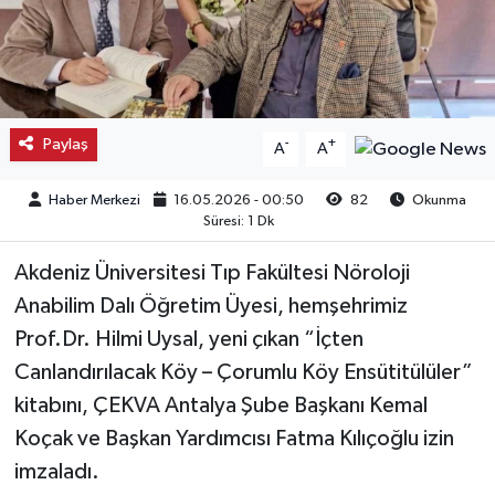
Kargı
Laçin
Paylaş
-
+
A
A
Mecitözü
Haber Merkezi
16.05.2026 - 00:50
82
Okunma
Oğuzlar
Süresi: 1 Dk
Ortaköy
Akdeniz Üniversitesi Tıp Fakültesi Nöroloji
Anabilim Dalı Öğretim Üyesi, hemşehrimiz
Osmancık
Prof.Dr. Hilmi Uysal, yeni çıkan “İçten
Canlandırılacak Köy – Çorumlu Köy Ensütitülüler”
Sungurlu
kitabını, ÇEKVA Antalya Şube Başkanı Kemal
Uğurludağ
Koçak ve Başkan Yardımcısı Fatma Kılıçoğlu izin
imzaladı.
Sağlık