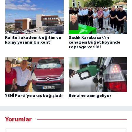
Kaliteli akademik eğitim ve
Sadık Karabacak’ın
kolay yaşanır bir kent
cenazesi Büğet köyünde
toprağa verildi
YENİ Parti'ye araç bağışladı
Benzine zam geliyor
Yorumlar