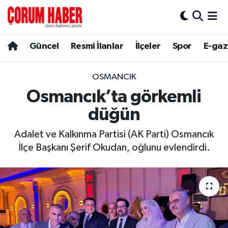
Güncel
Nöbetçi Eczaneler
Güncel
Resmi İlanlar
İlçeler
Spor
E-gaz
Spor
Hava Durumu
OSMANCIK
Resmi İlanlar
Çorum Namaz Vakitleri
Osmancık’ta görkemli
düğün
Alaca
Trafik Durumu
Adalet ve Kalkınma Partisi (AK Parti) Osmancık
Bayat
Süper Lig Puan Durumu ve Fikstür
İlçe Başkanı Şerif Okudan, oğlunu evlendirdi.
Boğazkale
Tüm Manşetler
Dodurga
Son Dakika Haberleri
İskilip
Haber Arşivi