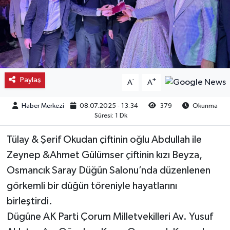
Kargı
Laçin
Mecitözü
Paylaş
-
+
A
A
Oğuzlar
Haber Merkezi
08.07.2025 - 13:34
379
Okunma
Süresi: 1 Dk
Ortaköy
Tülay & Şerif Okudan çiftinin oğlu Abdullah ile
Osmancık
Zeynep &Ahmet Gülümser çiftinin kızı Beyza,
Osmancık Saray Düğün Salonu’nda düzenlenen
Sungurlu
görkemli bir düğün töreniyle hayatlarını
birleştirdi.
Uğurludağ
Dügüne AK Parti Çorum Milletvekilleri Av. Yusuf
Sağlık