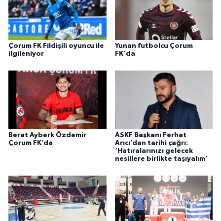
Çorum FK Fildişili oyuncu ile
Yunan futbolcu Çorum
ilgileniyor
FK'da
Berat Ayberk Özdemir
ASKF Başkanı Ferhat
Çorum FK’da
Arıcı’dan tarihi çağrı:
‘Hatıralarınızı gelecek
nesillere birlikte taşıyalım’