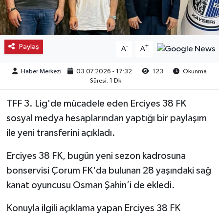
Kargı
Laçin
Paylaş
-
+
A
A
Mecitözü
Haber Merkezi
03.07.2026 - 17:32
123
Okunma
Süresi: 1 Dk
Oğuzlar
TFF 3. Lig'de mücadele eden Erciyes 38 FK
Ortaköy
sosyal medya hesaplarından yaptığı bir paylaşım
ile yeni transferini açıkladı.
Osmancık
Erciyes 38 FK, bugün yeni sezon kadrosuna
Sungurlu
bonservisi Çorum FK'da bulunan 28 yaşındaki sağ
kanat oyuncusu Osman Şahin’i de ekledi.
Uğurludağ
Konuyla ilgili açıklama yapan Erciyes 38 FK
Sağlık