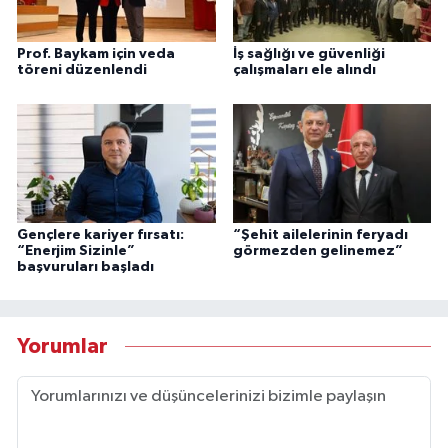
Prof. Baykam için veda
İş sağlığı ve güvenliği
töreni düzenlendi
çalışmaları ele alındı
Gençlere kariyer fırsatı:
“Şehit ailelerinin feryadı
“Enerjim Sizinle”
görmezden gelinemez”
başvuruları başladı
Yorumlar