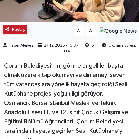
Kargı
Laçin
Paylaş
-
+
A
A
Mecitözü
Haber Merkezi
24.12.2025 - 10:07
61
Okunma Süresi:
1 Dk
Oğuzlar
Çorum Belediyesi’nin, görme engelliler başta
Ortaköy
olmak üzere kitap okumayı ve dinlemeyi seven
tüm vatandaşlara yönelik hayata geçirdiği Sesli
Osmancık
Kütüphane projesi yoğun ilgi görüyor.
Osmancık Borsa İstanbul Mesleki ve Teknik
Sungurlu
Anadolu Lisesi 11. ve 12. sınıf Çocuk Gelişimi ve
Eğitimi Bölümü öğrencileri, Çorum Belediyesi
Uğurludağ
tarafından hayata geçirilen Sesli Kütüphane’yi
Sağlık