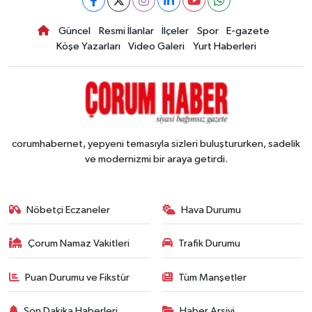
Güncel
Resmi İlanlar
İlçeler
Spor
E-gazete
Köşe Yazarları
Video Galeri
Yurt Haberleri
corumhabernet, yepyeni temasıyla sizleri buluştururken, sadelik
ve modernizmi bir araya getirdi.
Nöbetçi Eczaneler
Hava Durumu
Çorum Namaz Vakitleri
Trafik Durumu
Puan Durumu ve Fikstür
Tüm Manşetler
Son Dakika Haberleri
Haber Arşivi