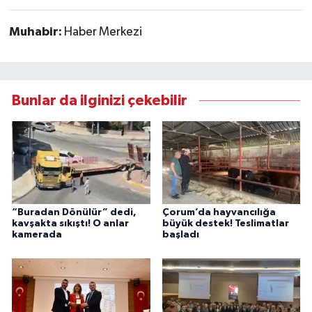
Muhabir:
Haber Merkezi
Bunlar da ilginizi çekebilir
“Buradan Dönülür” dedi,
Çorum’da hayvancılığa
kavşakta sıkıştı! O anlar
büyük destek! Teslimatlar
kamerada
başladı