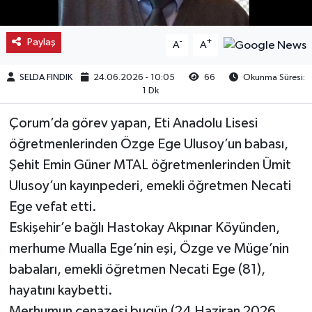
Kargı
Paylaş
-
+
A
A
Laçin
SELDA FINDIK
24.06.2026 - 10:05
66
Okunma Süresi:
1 Dk
Mecitözü
Çorum’da görev yapan, Eti Anadolu Lisesi
Oğuzlar
öğretmenlerinden Özge Ege Ulusoy’un babası,
Şehit Emin Güner MTAL öğretmenlerinden Ümit
Ortaköy
Ulusoy’un kayınpederi, emekli öğretmen Necati
Osmancık
Ege vefat etti.
Eskişehir’e bağlı Hastokay Akpınar Köyünden,
Sungurlu
merhume Mualla Ege’nin eşi, Özge ve Müge’nin
babaları, emekli öğretmen Necati Ege (81),
Uğurludağ
hayatını kaybetti.
Sağlık
Merhumun cenazesi bugün (24 Haziran 2026