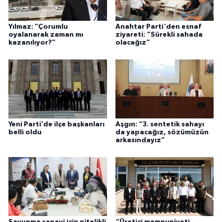
Yılmaz: "Çorumlu
Anahtar Parti'den esnaf
oyalanarak zaman mı
ziyareti: “Sürekli sahada
kazanılıyor?"
olacağız”
Yeni Parti’de ilçe başkanları
Aşgın: “3. sentetik sahayı
belli oldu
da yapacağız, sözümüzün
arkasındayız”