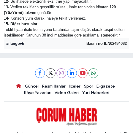
12-
Bu ihalede elektronik eksiltme yapılmayacaktır.
13-
Verilen tekliflerin geçerlilik süresi, ihale tarihinden itibaren
120
(YüzYirmi)
takvim günüdür.
14-
Konsorsiyum olarak ihaleye teklif verilemez.
15- Diğer hususlar:
Teklif fiyatı ihale komisyonu tarafından aşırı düşük olarak tespit edilen
isteklilerden Kanunun 38 inci maddesine göre açıklama istenecektir.
#ilangovtr
Basın no ILN02484082
Güncel
Resmi İlanlar
İlçeler
Spor
E-gazete
Köşe Yazarları
Video Galeri
Yurt Haberleri