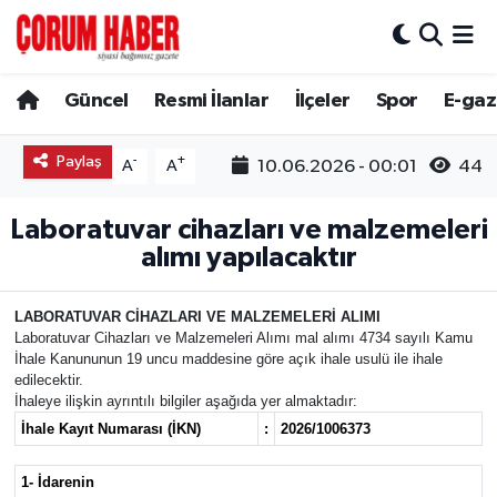
Güncel
Nöbetçi Eczaneler
Güncel
Resmi İlanlar
İlçeler
Spor
E-gaz
Spor
Hava Durumu
Paylaş
-
+
10.06.2026 - 00:01
44
A
A
Resmi İlanlar
Çorum Namaz Vakitleri
Laboratuvar cihazları ve malzemeleri
Alaca
Trafik Durumu
alımı yapılacaktır
Bayat
Süper Lig Puan Durumu ve Fikstür
LABORATUVAR CİHAZLARI VE MALZEMELERİ ALIMI
Laboratuvar Cihazları ve Malzemeleri Alımı mal alımı 4734 sayılı Kamu
İhale Kanununun 19 uncu maddesine göre açık ihale usulü ile ihale
Boğazkale
Tüm Manşetler
edilecektir.
İhaleye ilişkin ayrıntılı bilgiler aşağıda yer almaktadır:
Dodurga
Son Dakika Haberleri
İhale Kayıt Numarası (İKN)
:
2026/1006373
İskilip
Haber Arşivi
1- İdarenin