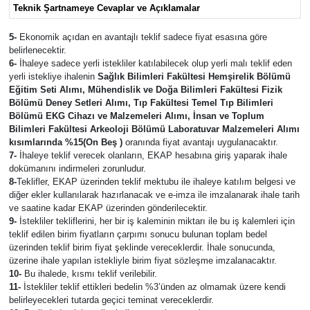
Teknik Şartnameye Cevaplar ve Açıklamalar
5-
Ekonomik açıdan en avantajlı teklif sadece fiyat esasına göre
belirlenecektir.
6-
İhaleye sadece yerli istekliler katılabilecek olup yerli malı teklif eden
yerli istekliye ihalenin
Sağlık Bilimleri Fakültesi Hemşirelik Bölümü
Eğitim Seti Alımı, Mühendislik ve Doğa Bilimleri Fakültesi Fizik
Bölümü Deney Setleri Alımı, Tıp Fakültesi Temel Tıp Bilimleri
Bölümü EKG Cihazı ve Malzemeleri Alımı, İnsan ve Toplum
Bilimleri Fakültesi Arkeoloji Bölümü Laboratuvar Malzemeleri Alımı
kısımlarında %15(On Beş )
oranında fiyat avantajı uygulanacaktır.
7-
İhaleye teklif verecek olanların, EKAP hesabına giriş yaparak ihale
dokümanını indirmeleri zorunludur.
8-
Teklifler, EKAP üzerinden teklif mektubu ile ihaleye katılım belgesi ve
diğer ekler kullanılarak hazırlanacak ve e-imza ile imzalanarak ihale tarih
ve saatine kadar EKAP üzerinden gönderilecektir.
9-
İstekliler tekliflerini, her bir iş kaleminin miktarı ile bu iş kalemleri için
teklif edilen birim fiyatların çarpımı sonucu bulunan toplam bedel
üzerinden teklif birim fiyat şeklinde vereceklerdir. İhale sonucunda,
üzerine ihale yapılan istekliyle birim fiyat sözleşme imzalanacaktır.
10-
Bu ihalede, kısmı teklif verilebilir.
11-
İstekliler teklif ettikleri bedelin %3’ünden az olmamak üzere kendi
belirleyecekleri tutarda geçici teminat vereceklerdir.