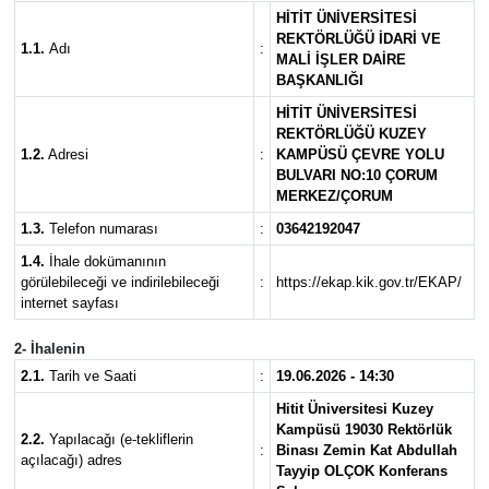
HİTİT ÜNİVERSİTESİ
Kargı
REKTÖRLÜĞÜ İDARİ VE
1.1.
Adı
:
MALİ İŞLER DAİRE
BAŞKANLIĞI
Laçin
HİTİT ÜNİVERSİTESİ
REKTÖRLÜĞÜ KUZEY
Mecitözü
1.2.
Adresi
:
KAMPÜSÜ ÇEVRE YOLU
BULVARI NO:10 ÇORUM
MERKEZ/ÇORUM
Oğuzlar
1.3.
Telefon numarası
:
03642192047
Ortaköy
1.4.
İhale dokümanının
görülebileceği ve indirilebileceği
:
https://ekap.kik.gov.tr/EKAP/
internet sayfası
Osmancık
2- İhalenin
Sungurlu
2.1.
Tarih ve Saati
:
19.06.2026 - 14:30
Hitit Üniversitesi Kuzey
Uğurludağ
Kampüsü 19030 Rektörlük
2.2.
Yapılacağı (e-tekliflerin
:
Binası Zemin Kat Abdullah
açılacağı) adres
Tayyip OLÇOK Konferans
Sağlık