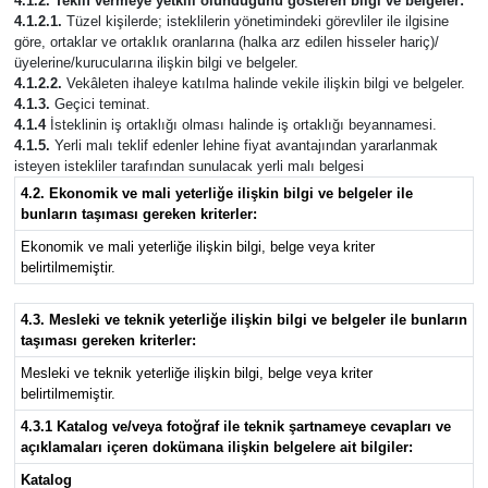
4.1.2. Teklif vermeye yetkili olunduğunu gösteren bilgi ve belgeler:
4.1.2.1.
Tüzel kişilerde; isteklilerin yönetimindeki görevliler ile ilgisine
göre, ortaklar ve ortaklık oranlarına (halka arz edilen hisseler hariç)/
üyelerine/kurucularına ilişkin bilgi ve belgeler.
4.1.2.2.
Vekâleten ihaleye katılma halinde vekile ilişkin bilgi ve belgeler.
4.1.3.
Geçici teminat.
4.1.4
İsteklinin iş ortaklığı olması halinde iş ortaklığı beyannamesi.
4.1.5.
Yerli malı teklif edenler lehine fiyat avantajından yararlanmak
isteyen istekliler tarafından sunulacak yerli malı belgesi
4.2. Ekonomik ve mali yeterliğe ilişkin bilgi ve belgeler ile
bunların taşıması gereken kriterler:
Ekonomik ve mali yeterliğe ilişkin bilgi, belge veya kriter
belirtilmemiştir.
4.3. Mesleki ve teknik yeterliğe ilişkin bilgi ve belgeler ile bunların
taşıması gereken kriterler:
Mesleki ve teknik yeterliğe ilişkin bilgi, belge veya kriter
belirtilmemiştir.
4.3.1 Katalog ve/veya fotoğraf ile teknik şartnameye cevapları ve
açıklamaları içeren dokümana ilişkin belgelere ait bilgiler:
Katalog