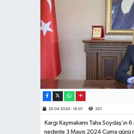
Kargı
Laçin
Mecitözü
Oğuzlar
Ortaköy
Osmancık
Sungurlu
29.04.2024 - 16:01
201
Uğurludağ
Kargı Kaymakamı Taha Soydaş’ın 6 M
nedenle 3 Mayıs 2024 Cuma günü me
Sağlık