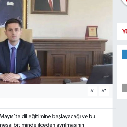
Y
-
+
A
A
ayıs’ta dil eğitimine başlayacağı ve bu
sai bitiminde ilçeden ayrılmasının