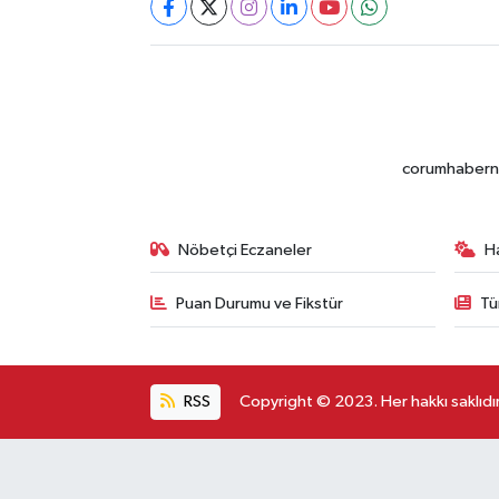
corumhabernet
Nöbetçi Eczaneler
H
Puan Durumu ve Fikstür
Tü
RSS
Copyright © 2023. Her hakkı saklıdır