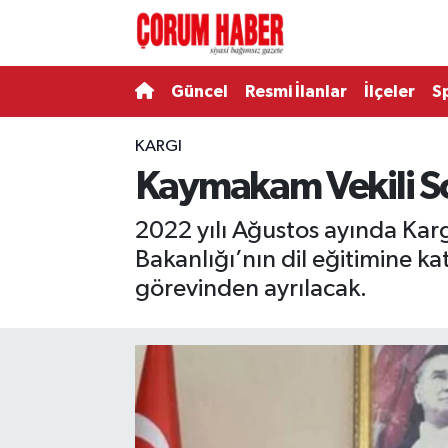
Güncel
Nöbetçi Eczaneler
Güncel
Resmi İlanlar
İlçeler
S
Spor
Hava Durumu
KARGI
Kaymakam Vekili So
Resmi İlanlar
Çorum Namaz Vakitleri
2022 yılı Ağustos ayında Kar
Alaca
Trafik Durumu
Bakanlığı’nın dil eğitimine 
Bayat
Süper Lig Puan Durumu ve Fikstür
görevinden ayrılacak.
Boğazkale
Tüm Manşetler
Dodurga
Son Dakika Haberleri
İskilip
Haber Arşivi