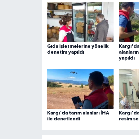
Gıda işletmelerine yönelik
Kargı'd
denetim yapıldı
alanları
yapıldı
Kargı'da tarım alanları İHA
Kargı'da
ile denetlendi
resim ser