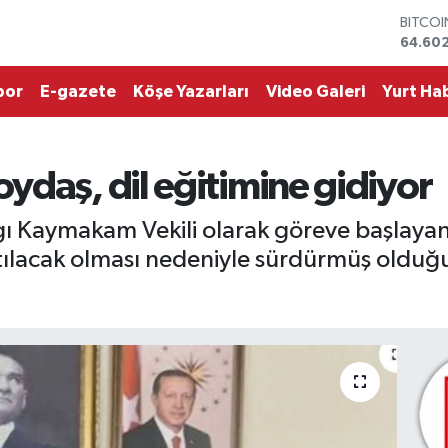
64.60
DOLA
47,59
EURO
por
E-gazete
Köşe Yazarları
Video Galeri
Yurt Hab
55,07
STERLİ
64,24
GRAM 
ydaş, dil eğitimine gidiyor
6513.9
BİST10
13.768
gı Kaymakam Vekili olarak göreve başlayan 
katılacak olması nedeniyle sürdürmüş olduğ