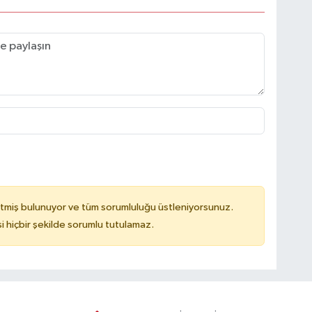
tmiş bulunuyor ve tüm sorumluluğu üstleniyorsunuz.
hiçbir şekilde sorumlu tutulamaz.