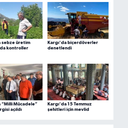
a sebze üretim
Kargı'da biçerdöverler
nda kontroller
denetlendi
 “Milli Mücadele”
Kargı'da 15 Temmuz
gisi açıldı
şehitleri için mevlid