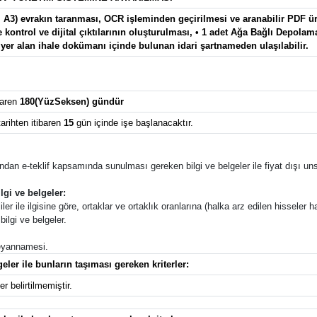
, A3) evrakın taranması, OCR işleminden geçirilmesi ve aranabilir PDF üre
e kontrol ve dijital çıktılarının oluşturulması, • 1 adet Ağa Bağlı Depola
 yer alan ihale dokümanı içinde bulunan idari şartnameden ulaşılabilir.
baren
180(YüzSeksen) gündür
arihten itibaren
15
gün içinde işe başlanacaktır.
afından e-teklif kapsamında sunulması gereken bilgi ve belgeler ile fiyat dışı unsu
lgi ve belgeler:
ler ile ilgisine göre, ortaklar ve ortaklık oranlarına (halka arz edilen hisseler ha
ilgi ve belgeler.
 beyannamesi.
eler ile bunların taşıması gereken kriterler:
r belirtilmemiştir.