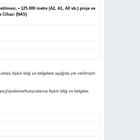
tilmesi, • 125.000 metre (A2, A1, A0 vb.) proje ve
ma Cihazı (NAS)
rlara ilişkin bilgi ve belgelere aşağıda yer verilmiştir:
riç)/üyelerine/kurucularına ilişkin bilgi ve belgeler.