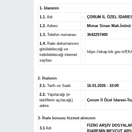
1- İdarenin
Kargı
1.1.
Adı
:
ÇORUM İL ÖZEL İDARE
Laçin
1.2.
Adresi
:
Mimar Sinan Mah.İnön
1.3.
Telefon numarası
:
3642257400
Mecitözü
1.4.
İhale dokümanının
görülebileceği ve
:
https://ekap.kik.gov.tr/EK
indirilebileceği internet
Oğuzlar
sayfası
Ortaköy
2- İhalenin
Osmancık
2.1.
Tarih ve Saati
:
16.01.2026 - 10:00
2.2.
Yapılacağı (e-
tekliflerin açılacağı)
:
Çorum İl Özel İdaresi-To
Sungurlu
adres
Uğurludağ
3- İhale konusu hizmet alımının
FİZİKİ ARŞİV DOSYALA
3.1
Adı
:
Sağlık
İDARENİN MEVCUT ARŞ