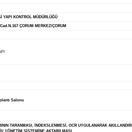
Sİ YAPI KONTROL MÜDÜRLÜĞÜ
ü Cad.N.167 ÇORUM MERKEZ/ÇORUM
AP/
plantı Salonu
RININ TARANMASI, İNDEKSLENMESİ, OCR UYGULANARAK AKILLANDIRI
İV YÖNETİM SİSTEMİNE AKTARILMASI