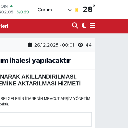
°
COIN
28
Çorum
602,05
%0.69
LAR
6006
%0.06
leri
RO
0250
%0.02
RLİN
26.12.2025 - 00:01
44
2398
%0.2
M ALTIN
3.94
%0.32
ım ihalesi yapılacaktır
T100
768
%48
ANARAK AKILLANDIRILMASI,
EMİNE AKTARILMASI HİZMETİ
N BELGELERİN İDARENİN MEVCUT ARŞİV YÖNETİM
ektir.