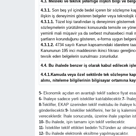
4.3. Mesleki ve teknik yeterliğe ilişkin bilgi ve belg
4.3.1.
Son beş yıl içinde bedel içeren bir sözleşme ka
ilişkin iş deneyimini gösteren belgeler veya teknolojik
4.3.1.1.
Tüzel kişi tarafından iş deneyimini göstermek ü
sözleşmelerin yürütülmesi konusunda temsile ve yönetim
yeminli mali müşavir ya da serbest muhasebeci mali müş
şartların korunduğunu gösteren, e-forma uygun belgeni
4.3.1.2.
4734 sayılı Kanun kapsamındaki idarelere taahhü
Kanununun 195 inci maddesinin ikinci fıkrası gereğince 
tevsik eden belgelerin sunulması zorunludur.
4.4. Bu ihalede benzer iş olarak kabul edilecek işle
4.4.1.Kamuda veya özel sektörde tek sözleşme kapsa
alımı, niteleme bilgilerinin bilgisayar ortamına kay
5-
Ekonomik açıdan en avantajlı teklif sadece fiyat esas
6-
İhaleye sadece yerli istekliler katılabilecektir.
7-
İhaley
8-
Teklifler, EKAP üzerinden teklif mektubu ile ihaleye 
gönderilecektir.
9-
İstekliler tekliflerini, her bir iş kalem
vereceklerdir. İhale sonucunda, üzerine ihale yapılan is
10-
Bu ihalede, işin tamamı için teklif verilecektir.
11-
İstekliler teklif ettikleri bedelin %3’ünden az olmama
12-
Bu ihalede elektronik eksiltme yapılmayacaktır.