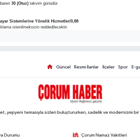
tibaren
30 (Otuz)
takvim günüdür.
sayar Sistemlerine Yönelik Hizmetler/0,88
açıklama istenilmeksizin reddedilecektir.
Güncel
Resmi İlanlar
İlçeler
Spor
E-g
, yepyeni temasıyla sizleri buluştururken, sadelik ve modernizmi bir 
va Durumu
Çorum Namaz Vakitleri