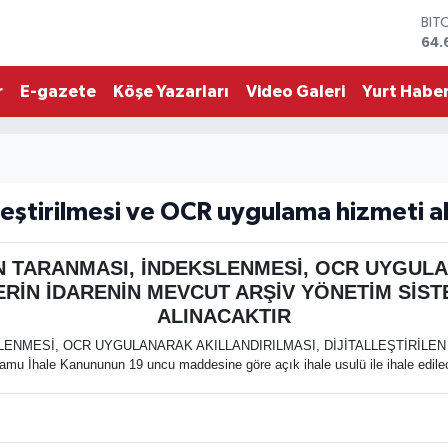
BIT
64.
DO
47,
r
E-gazete
Köşe Yazarları
Video Galeri
Yurt Haber
EU
55,
STE
64,
GRA
651
talleştirilmesi ve OCR uygulama hizmeti al
BİS
13.
IN TARANMASI, İNDEKSLENMESİ, OCR UYGUL
ERİN İDARENİN MEVCUT ARŞİV YÖNETİM SİST
ALINACAKTIR
SLENMESİ, OCR UYGULANARAK AKILLANDIRILMASI, DİJİTALLEŞTİRİLE
İhale Kanununun 19 uncu maddesine göre açık ihale usulü ile ihale edilec