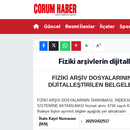
Güncel
Nöbetçi Eczaneler
Güncel
Resmi İlanlar
İlçeler
Spo
Spor
Hava Durumu
-
+
A
A
Resmi İlanlar
Çorum Namaz Vakitleri
Fiziki arşivlerin diji
Alaca
Trafik Durumu
FİZİKİ ARŞİV DOSYALARIN
Bayat
Süper Lig Puan Durumu ve Fikstür
DİJİTALLEŞTİRİLEN BELGEL
Boğazkale
Tüm Manşetler
FİZİKİ ARŞİV DOSYALARININ TARANMASI, İNDEK
SİSTEMİNE AKTARILMASI hizmet alımı 4734 sayılı Kamu 
Dodurga
Son Dakika Haberleri
İhaleye ilişkin ayrıntılı bilgiler aşağıda yer almaktadır:
İhale Kayıt Numarası
:
2025/2422517
(İKN)
İskilip
Haber Arşivi