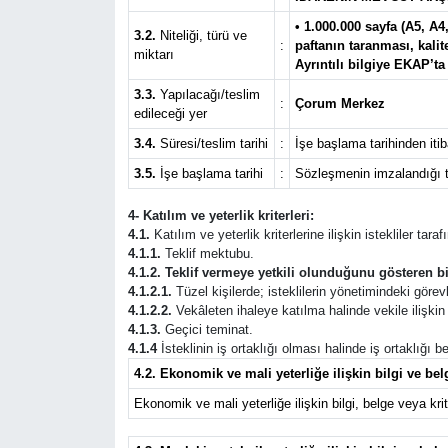
• 1.000.000 sayfa (A5, A4
3.2.
Niteliği, türü ve
:
paftanın taranması, kalit
miktarı
Ayrıntılı bilgiye EKAP’ta
3.3.
Yapılacağı/teslim
:
Çorum Merkez
edileceği yer
3.4.
Süresi/teslim tarihi
:
İşe başlama tarihinden iti
3.5.
İşe başlama tarihi
:
Sözleşmenin imzalandığı t
4- Katılım ve yeterlik kriterleri:
4.1.
Katılım ve yeterlik kriterlerine ilişkin istekliler tar
4.1.1.
Teklif mektubu.
4.1.2. Teklif vermeye yetkili olunduğunu gösteren bi
4.1.2.1.
Tüzel kişilerde; isteklilerin yönetimindeki görevli
4.1.2.2.
Vekâleten ihaleye katılma halinde vekile ilişkin b
4.1.3.
Geçici teminat.
4.1.4
İsteklinin iş ortaklığı olması halinde iş ortaklığı
4.2. Ekonomik ve mali yeterliğe ilişkin bilgi ve belg
Ekonomik ve mali yeterliğe ilişkin bilgi, belge veya krite