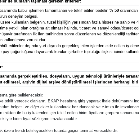
eler ile bunların taşıması gereken kriterler:
psamında kabul işlemleri tamamlanan ve teklif edilen bedelin
% 50
oranından 
 ürün deneyim belgesi.
zere kullanılan belgenin, tüzel kişiliğin yarısından fazla hissesine sahip ve 4
e yetkili olan ortağına ait olması halinde, ticaret ve sanayi odası/ticaret od
avir tarafından ilk ilan tarihinden sonra düzenlenen ve düzenlendiği tarihten g
n kullanılması zorunludur.
t edilenler dışında yurt dışında gerçekleştirilen işlerden elde edilen iş deney
pay çoğunluğuna dayanarak kurulan şirketler topluluğu ilişkisi içinde kullanılma
r:
mında gerçekleştirilen, dosyaların, uygun teknoloji ürünleriyle taranara
ıt edilmesi, arşivin dijital arşive dönüştürülmesi işlerinden herhangi biri
ına göre belirlenecektir.
e teklif verecek olanların, EKAP hesabına giriş yaparak ihale dokümanını indi
katılım belgesi ve diğer ekler kullanılarak hazırlanacak ve e-imza ile imzalana
inin miktarı ile bu iş kalemleri için teklif edilen birim fiyatların çarpımı sonucu
tekliyle birim fiyat sözleşme imzalanacaktır.
k üzere kendi belirleyecekleri tutarda geçici teminat vereceklerdir.