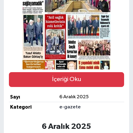
Kargı
Laçin
Mecitözü
Oğuzlar
Ortaköy
İçeriği Oku
Osmancık
Sayı
6 Aralık 2025
Sungurlu
Kategori
e-gazete
Uğurludağ
6 Aralık 2025
Sağlık