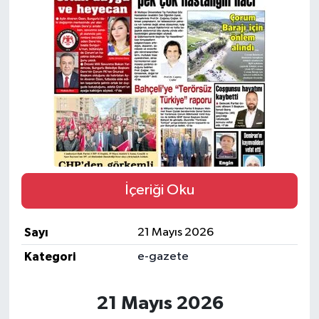
Kargı
Laçin
Mecitözü
Oğuzlar
Ortaköy
İçeriği Oku
Osmancık
Sayı
21 Mayıs 2026
Sungurlu
Kategori
e-gazete
Uğurludağ
21 Mayıs 2026
Sağlık