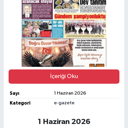
Kargı
Laçin
Mecitözü
Oğuzlar
Ortaköy
İçeriği Oku
Osmancık
Sayı
1 Haziran 2026
Sungurlu
Kategori
e-gazete
Uğurludağ
1 Haziran 2026
Sağlık