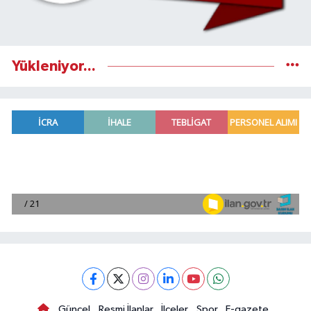
Yükleniyor...
Güncel
Resmi İlanlar
İlçeler
Spor
E-gazete