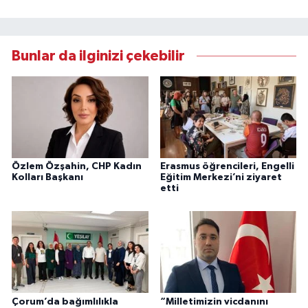
Bunlar da ilginizi çekebilir
Özlem Özşahin, CHP Kadın
Erasmus öğrencileri, Engelli
Kolları Başkanı
Eğitim Merkezi’ni ziyaret
etti
Çorum’da bağımlılıkla
“Milletimizin vicdanını