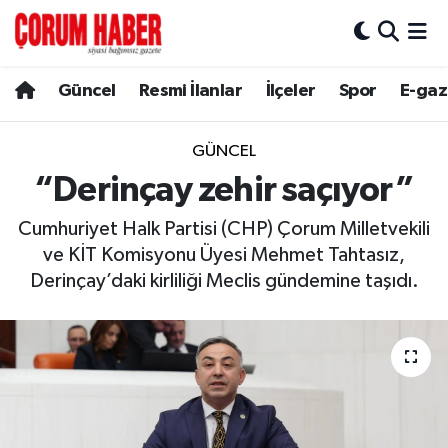
Güncel
Nöbetçi Eczaneler
Güncel
Resmi İlanlar
İlçeler
Spor
E-gaz
Spor
Hava Durumu
GÜNCEL
Resmi İlanlar
Çorum Namaz Vakitleri
“Derinçay zehir saçıyor”
Cumhuriyet Halk Partisi (CHP) Çorum Milletvekili
Alaca
Trafik Durumu
ve KİT Komisyonu Üyesi Mehmet Tahtasız,
Derinçay’daki kirliliği Meclis gündemine taşıdı.
Bayat
Süper Lig Puan Durumu ve Fikstür
Boğazkale
Tüm Manşetler
Dodurga
Son Dakika Haberleri
İskilip
Haber Arşivi