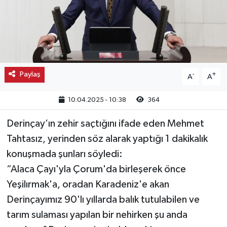
Kargı
Laçin
Mecitözü
Paylaş
-
+
A
A
Oğuzlar
10.04.2025 - 10:38
364
Ortaköy
Derinçay’ın zehir saçtığını ifade eden Mehmet
Tahtasız, yerinden söz alarak yaptığı 1 dakikalık
Osmancık
konuşmada şunları söyledi:
“Alaca Çayı'yla Çorum'da birleşerek önce
Sungurlu
Yeşilırmak'a, oradan Karadeniz'e akan
Uğurludağ
Derinçayımız 90'lı yıllarda balık tutulabilen ve
tarım sulaması yapılan bir nehirken şu anda
Sağlık