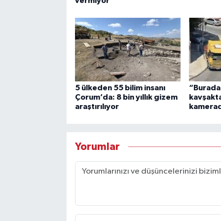
vermiyor"
5 ülkeden 55 bilim insanı
“Burada
Çorum’da: 8 bin yıllık gizem
kavşakta 
araştırılıyor
kamera
Yorumlar