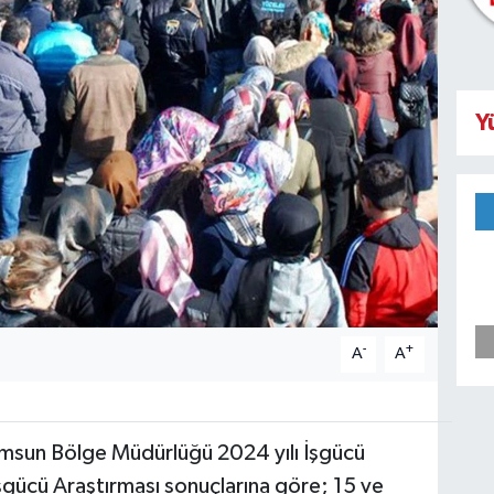
Y
-
+
A
A
Samsun Bölge Müdürlüğü 2024 yılı İşgücü
 İşgücü Araştırması sonuçlarına göre; 15 ve