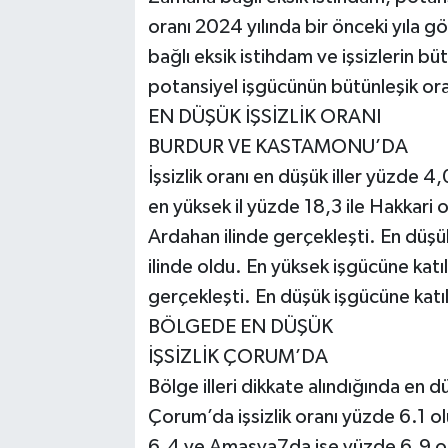
oranı 2024 yılında bir önceki yıla 
bağlı eksik istihdam ve işsizlerin bü
potansiyel işgücünün bütünleşik or
EN DÜŞÜK İŞSİZLİK ORANI
BURDUR VE KASTAMONU’DA
İşsizlik oranı en düşük iller yüzde 4
en yüksek il yüzde 18,3 ile Hakkari 
Ardahan ilinde gerçekleşti. En düşük
ilinde oldu. En yüksek işgücüne katı
gerçekleşti. En düşük işgücüne katıl
BÖLGEDE EN DÜŞÜK
İŞSİZLİK ÇORUM’DA
Bölge illeri dikkate alındığında en d
Çorum’da işsizlik oranı yüzde 6.1 
6.4 ve Amasya7da ise yüzde 6.9 o