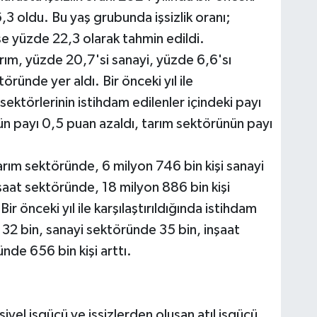
,3 oldu. Bu yaş grubunda işsizlik oranı;
se yüzde 22,3 olarak tahmin edildi.
arım, yüzde 20,7'si sanayi, yüzde 6,6'sı
ründe yer aldı. Bir önceki yıl ile
 sektörlerinin istihdam edilenler içindeki payı
n payı 0,5 puan azaldı, tarım sektörünün payı
arım sektöründe, 6 milyon 746 bin kişi sanayi
şaat sektöründe, 18 milyon 886 bin kişi
r önceki yıl ile karşılaştırıldığında istihdam
132 bin, sanayi sektöründe 35 bin, inşaat
nde 656 bin kişi arttı.
yel işgücü ve işsizlerden oluşan atıl işgücü