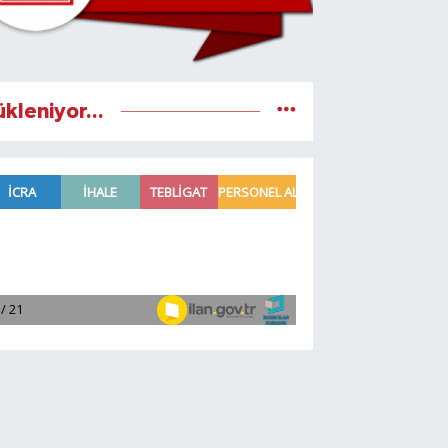
ükleniyor...