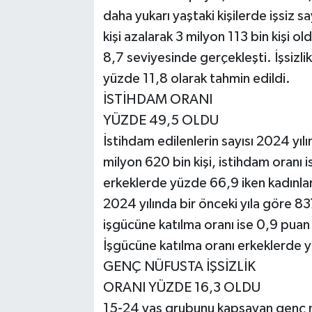
daha yukarı yaştaki kişilerde işsiz sa
kişi azalarak 3 milyon 113 bin kişi ol
8,7 seviyesinde gerçekleşti. İşsizli
yüzde 11,8 olarak tahmin edildi.
İSTİHDAM ORANI
YÜZDE 49,5 OLDU
İstihdam edilenlerin sayısı 2024 yılı
milyon 620 bin kişi, istihdam oranı
erkeklerde yüzde 66,9 iken kadınla
2024 yılında bir önceki yıla göre 837
işgücüne katılma oranı ise 0,9 puan
İşgücüne katılma oranı erkeklerde 
GENÇ NÜFUSTA İŞSİZLİK
ORANI YÜZDE 16,3 OLDU
15-24 yaş grubunu kapsayan genç nüf