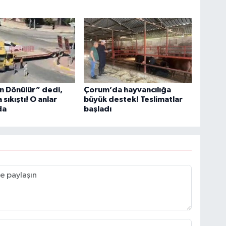
n Dönülür” dedi,
Çorum’da hayvancılığa
sıkıştı! O anlar
büyük destek! Teslimatlar
da
başladı