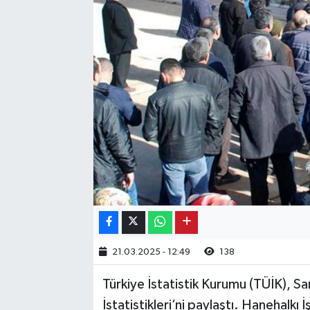
Kargı
Laçin
Mecitözü
Oğuzlar
Ortaköy
Osmancık
Sungurlu
21.03.2025 - 12:49
138
Uğurludağ
Türkiye İstatistik Kurumu (TÜİK), 
İstatistikleri’ni paylaştı. Hanehalkı
Sağlık