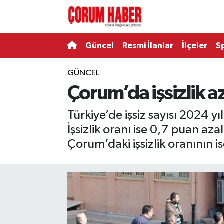
Güncel
Nöbetçi Eczaneler
Güncel
Resmi İlanlar
İlçeler
S
Spor
Hava Durumu
GÜNCEL
Çorum’da işsizlik a
Resmi İlanlar
Çorum Namaz Vakitleri
Türkiye’de işsiz sayısı 2024 yı
Alaca
Trafik Durumu
İşsizlik oranı ise 0,7 puan az
Bayat
Süper Lig Puan Durumu ve Fikstür
Çorum’daki işsizlik oranının is
Boğazkale
Tüm Manşetler
Dodurga
Son Dakika Haberleri
İskilip
Haber Arşivi