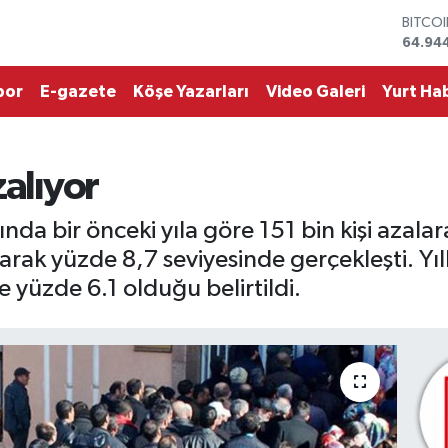
DOLA
47,74
EURO
55,25
por
E-gazete
Köşe Yazarları
Video Galeri
Yurt Hab
STERL
64,481
GRAM 
6660.
zalıyor
BİST1
13.779
BITCO
lında bir önceki yıla göre 151 bin kişi azalar
64.94
alarak yüzde 8,7 seviyesinde gerçekleşti. Y
e yüzde 6.1 olduğu belirtildi.