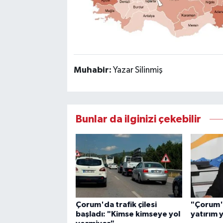
Muhabir:
Yazar Silinmiş
Bunlar da ilginizi çekebilir
Çorum'da trafik çilesi
"Çorum'
başladı: "Kimse kimseye yol
yatırım 