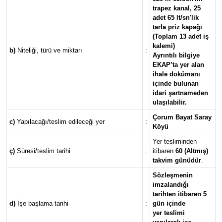
trapez kanal, 25
adet 65 lt/sn'lik
tarla priz kapağı
(Toplam 13 adet iş
kalemi)
b)
Niteliği, türü ve miktarı
:
Ayrıntılı bilgiye
EKAP’ta yer alan
ihale dokümanı
içinde bulunan
idari şartnameden
ulaşılabilir.
Çorum Bayat Saray
c)
Yapılacağı/teslim edileceği yer
:
Köyü
Yer tesliminden
ç)
Süresi/teslim tarihi
:
itibaren
60 (Altmış)
takvim günüdür
.
Sözleşmenin
imzalandığı
tarihten itibaren 5
d)
İşe başlama tarihi
:
gün içinde
yer teslimi