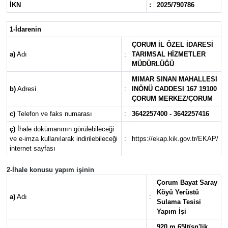
İKN
:
2025/790786
Kargı
1-İdarenin
Laçin
ÇORUM İL ÖZEL İDARESİ
a)
Adı
:
TARIMSAL HİZMETLER
MÜDÜRLÜĞÜ
Mecitözü
MIMAR SINAN MAHALLESI
b)
Adresi
:
INÖNÜ CADDESI 167 19100
Oğuzlar
ÇORUM MERKEZ/ÇORUM
c)
Telefon ve faks numarası
:
3642257400 - 3642257416
Ortaköy
ç)
İhale dokümanının görülebileceği
ve e-imza kullanılarak indirilebileceği
:
https://ekap.kik.gov.tr/EKAP/
Osmancık
internet sayfası
2-İhale konusu yapım işinin
Sungurlu
Çorum Bayat Saray
Köyü Yerüstü
a)
Adı
:
Uğurludağ
Sulama Tesisi
Yapım İşi
Sağlık
920 m 65lt/sn'lik