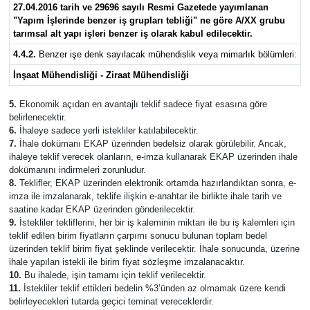
27.04.2016 tarih ve 29696 sayılı Resmi Gazetede yayımlanan
"Yapım İşlerinde benzer iş grupları tebliği" ne göre A/XX grubu
tarımsal alt yapı işleri benzer iş olarak kabul edilecektir.
4.4.2.
Benzer işe denk sayılacak mühendislik veya mimarlık bölümleri:
İnşaat Mühendisliği - Ziraat Mühendisliği
5.
Ekonomik açıdan en avantajlı teklif sadece fiyat esasına göre
belirlenecektir.
6.
İhaleye sadece yerli istekliler katılabilecektir.
7.
İhale dokümanı EKAP üzerinden bedelsiz olarak görülebilir. Ancak,
ihaleye teklif verecek olanların, e-imza kullanarak EKAP üzerinden ihale
dokümanını indirmeleri zorunludur.
8.
Teklifler, EKAP üzerinden elektronik ortamda hazırlandıktan sonra, e-
imza ile imzalanarak, teklife ilişkin e-anahtar ile birlikte ihale tarih ve
saatine kadar EKAP üzerinden gönderilecektir.
9.
İstekliler tekliflerini, her bir iş kaleminin miktarı ile bu iş kalemleri için
teklif edilen birim fiyatların çarpımı sonucu bulunan toplam bedel
üzerinden teklif birim fiyat şeklinde verilecektir. İhale sonucunda, üzerine
ihale yapılan istekli ile birim fiyat sözleşme imzalanacaktır.
10.
Bu ihalede, işin tamamı için teklif verilecektir.
11.
İstekliler teklif ettikleri bedelin %3’ünden az olmamak üzere kendi
belirleyecekleri tutarda geçici teminat vereceklerdir.