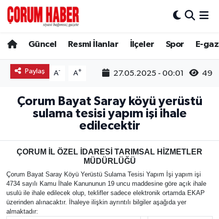
Güncel
Nöbetçi Eczaneler
Güncel
Resmi İlanlar
İlçeler
Spor
E-gaz
Spor
Hava Durumu
Paylaş
-
+
27.05.2025 - 00:01
49
A
A
Resmi İlanlar
Çorum Namaz Vakitleri
Çorum Bayat Saray köyü yerüstü
Alaca
Trafik Durumu
sulama tesisi yapım işi ihale
edilecektir
Bayat
Süper Lig Puan Durumu ve Fikstür
ÇORUM İL ÖZEL İDARESİ TARIMSAL HİZMETLER
MÜDÜRLÜĞÜ
Boğazkale
Tüm Manşetler
Çorum Bayat Saray Köyü Yerüstü Sulama Tesisi Yapım İşi yapım işi
4734 sayılı Kamu İhale Kanununun 19 uncu maddesine göre açık ihale
Dodurga
Son Dakika Haberleri
usulü ile ihale edilecek olup, teklifler sadece elektronik ortamda EKAP
üzerinden alınacaktır. İhaleye ilişkin ayrıntılı bilgiler aşağıda yer
İskilip
Haber Arşivi
almaktadır: