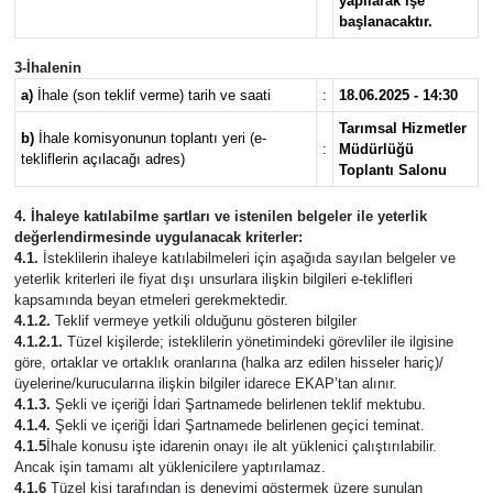
yapılarak işe
başlanacaktır.
3-İhalenin
a)
İhale (son teklif verme) tarih ve saati
:
18.06.2025 - 14:30
Tarımsal Hizmetler
b)
İhale komisyonunun toplantı yeri (e-
:
Müdürlüğü
tekliflerin açılacağı adres)
Toplantı Salonu
4. İhaleye katılabilme şartları ve istenilen belgeler ile yeterlik
değerlendirmesinde uygulanacak kriterler:
4.1.
İsteklilerin ihaleye katılabilmeleri için aşağıda sayılan belgeler ve
yeterlik kriterleri ile fiyat dışı unsurlara ilişkin bilgileri e-teklifleri
kapsamında beyan etmeleri gerekmektedir.
4.1.2.
Teklif vermeye yetkili olduğunu gösteren bilgiler
4.1.2.1.
Tüzel kişilerde; isteklilerin yönetimindeki görevliler ile ilgisine
göre, ortaklar ve ortaklık oranlarına (halka arz edilen hisseler hariç)/
üyelerine/kurucularına ilişkin bilgiler idarece EKAP’tan alınır.
4.1.3.
Şekli ve içeriği İdari Şartnamede belirlenen teklif mektubu.
4.1.4.
Şekli ve içeriği İdari Şartnamede belirlenen geçici teminat.
4.1.5
İhale konusu işte idarenin onayı ile alt yüklenici çalıştırılabilir.
Ancak işin tamamı alt yüklenicilere yaptırılamaz.
4.1.6
Tüzel kişi tarafından iş deneyimi göstermek üzere sunulan