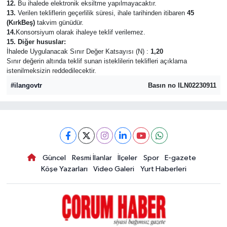
12.
Bu ihalede elektronik eksiltme yapılmayacaktır.
13.
Verilen tekliflerin geçerlilik süresi, ihale tarihinden itibaren
45
(KırkBeş)
takvim günüdür.
14.
Konsorsiyum olarak ihaleye teklif verilemez.
15. Diğer hususlar:
İhalede Uygulanacak Sınır Değer Katsayısı (N) :
1,20
Sınır değerin altında teklif sunan isteklilerin teklifleri açıklama
istenilmeksizin reddedilecektir.
#ilangovtr
Basın no ILN02230911
Güncel
Resmi İlanlar
İlçeler
Spor
E-gazete
Köşe Yazarları
Video Galeri
Yurt Haberleri