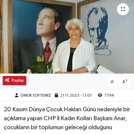
Kargı
Laçin
Mecitözü
Oğuzlar
Ortaköy
Paylaş
-
+
A
A
Osmancık
ÖMÜR SOYTEMİZ
21.11.2023 - 13:01
7794
Sungurlu
20 Kasım Dünya Çocuk Hakları Günü nedeniyle bir
Uğurludağ
açıklama yapan CHP İl Kadın Kolları Başkanı Anar,
çocukların bir toplumun geleceği olduğunu
Sağlık