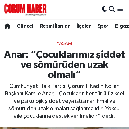
Güncel
Nöbetçi Eczaneler
Güncel
Resmi İlanlar
İlçeler
Spor
E-gaz
Spor
Hava Durumu
YAŞAM
Resmi İlanlar
Çorum Namaz Vakitleri
Anar: “Çocuklarımız şiddet
ve sömürüden uzak
Alaca
Trafik Durumu
olmalı”
Bayat
Süper Lig Puan Durumu ve Fikstür
Cumhuriyet Halk Partisi Çorum İl Kadın Kolları
Başkanı Kamile Anar, “Çocukların her türlü fiziksel
Boğazkale
Tüm Manşetler
ve psikolojik şiddet veya istismar ihmal ve
sömürüden uzak olmaları sağlanmalıdır. Yoksul
Dodurga
Son Dakika Haberleri
aile çocuklarına destek verilmelidir” dedi.
İskilip
Haber Arşivi