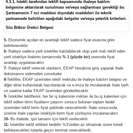
4.3.1. İstekli tarafından teklifi kapsamında ihaleye katılım
belgesine aktarılarak sunulması ve/veya sağlanması gerektiği bu
Şartnamenin 7 nci maddesi dışındaki maddeleri ile teknik
şartnamede belirtilen aşağıdaki belgeler ve/veya yeterlik kriterleri:
Süs Bitkisi Üretici Belgesi
5-
Ekonomik açıdan en avantajlı teklif sadece fiyat esasına göre
belirlenecektir.
6-
İhaleye sadece yerli istekliler katılabilecek olup yerli malı teklif eden
yerli istekliye ihalenin tamamında
% 1 (yüzde bir)
oranında fiyat
avantajı uygulanacaktır.
7-
İhaleye teklif verecek olanların, EKAP hesabına giriş yaparak ihale
dokümanını indirmeleri zorunludur.
8-
Teklifler, EKAP üzerinden teklif mektubu ile ihaleye katılım belgesi ve
diğer ekler kullanılarak hazırlanacak ve e-imza ile imzalanarak ihale tarih
ve saatine kadar EKAP üzerinden gönderilecektir.
9-
İstekliler tekliflerini, her bir iş kaleminin miktarı ile bu iş kalemleri için
teklif edilen birim fiyatların çarpımı sonucu bulunan toplam bedel
üzerinden teklif birim fiyat şeklinde vereceklerdir. İhale sonucunda,
üzerine ihale yapılan istekliyle birim fiyat sözleşme imzalanacaktır.
10-
Bu ihalede, işin tamamı için teklif verilecektir.
11-
İstekliler teklif ettikleri bedelin %3’ünden az olmamak üzere kendi
belirleyecekleri tutarda geçici teminat vereceklerdir.