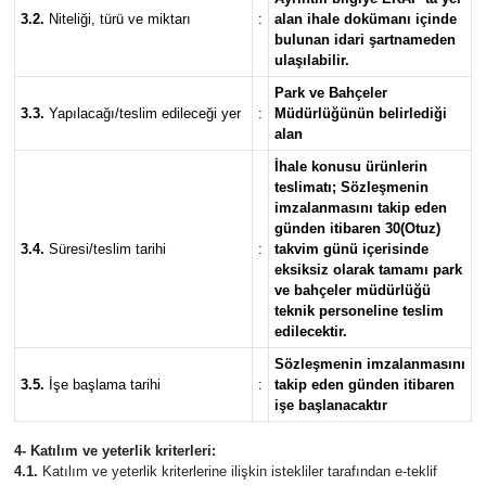
3.2.
Niteliği, türü ve miktarı
:
alan ihale dokümanı içinde
bulunan idari şartnameden
ulaşılabilir.
Park ve Bahçeler
3.3.
Yapılacağı/teslim edileceği yer
:
Müdürlüğünün belirlediği
alan
İhale konusu ürünlerin
teslimatı; Sözleşmenin
imzalanmasını takip eden
günden itibaren 30(Otuz)
3.4.
Süresi/teslim tarihi
:
takvim günü içerisinde
eksiksiz olarak tamamı park
ve bahçeler müdürlüğü
teknik personeline teslim
edilecektir.
Sözleşmenin imzalanmasını
3.5.
İşe başlama tarihi
:
takip eden günden itibaren
işe başlanacaktır
4- Katılım ve yeterlik kriterleri:
4.1.
Katılım ve yeterlik kriterlerine ilişkin istekliler tarafından e-teklif