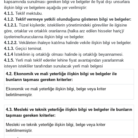
kapsamında sunulması gereken bilgi ve belgeler ile fiyat dışı unsurlara
ilişkin bilgi ve belgelere aşağıda yer verilmiştir:
4.1.1.
Teklif mektubu.
4.1.2. Teklif vermeye yetkili olunduğunu gösteren bilgi ve belgeler:
4.1.2.1.
Tüzel kişilerde; isteklilerin yönetimindeki görevliler ile ilgisine
göre, ortaklar ve ortaklık oranlarına (halka arz edilen hisseler hariç)/
üyelerine/kurucularına ilişkin bilgi ve belgeler.
4.1.2.2.
Vekâleten ihaleye katılma halinde vekile ilişkin bilgi ve belgeler.
4.1.3.
Geçici teminat.
4.1.4
İsteklinin iş ortaklığı olması halinde iş ortaklığı beyannamesi.
4.1.5.
Yerli malı teklif edenler lehine fiyat avantajından yararlanmak
isteyen istekliler tarafından sunulacak yerli malı belgesi
4.2. Ekonomik ve mali yeterliğe ilişkin bilgi ve belgeler ile
bunların taşıması gereken kriterler:
Ekonomik ve mali yeterliğe ilişkin bilgi, belge veya kriter
belirtilmemiştir.
4.3. Mesleki ve teknik yeterliğe ilişkin bilgi ve belgeler ile bunların
taşıması gereken kriterler:
Mesleki ve teknik yeterliğe ilişkin bilgi, belge veya kriter
belirtilmemiştir.