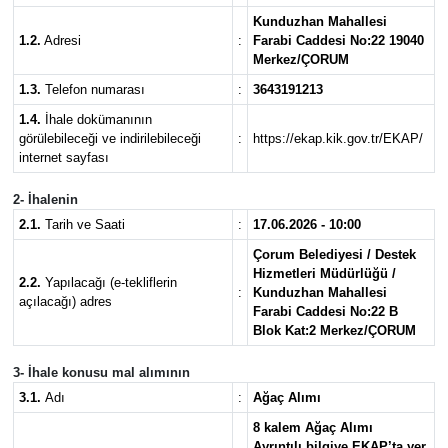
Kunduzhan Mahallesi
Kargı
1.2.
Adresi
:
Farabi Caddesi No:22 19040
Merkez/ÇORUM
Laçin
1.3.
Telefon numarası
:
3643191213
1.4.
İhale dokümanının
Mecitözü
görülebileceği ve indirilebileceği
:
https://ekap.kik.gov.tr/EKAP/
internet sayfası
Oğuzlar
2- İhalenin
2.1.
Tarih ve Saati
:
17.06.2026 - 10:00
Ortaköy
Çorum Belediyesi / Destek
Hizmetleri Müdürlüğü /
2.2.
Yapılacağı (e-tekliflerin
Osmancık
:
Kunduzhan Mahallesi
açılacağı) adres
Farabi Caddesi No:22 B
Blok Kat:2 Merkez/ÇORUM
Sungurlu
3- İhale konusu mal alımının
Uğurludağ
3.1.
Adı
:
Ağaç Alımı
8 kalem Ağaç Alımı
Sağlık
Ayrıntılı bilgiye EKAP’ta yer