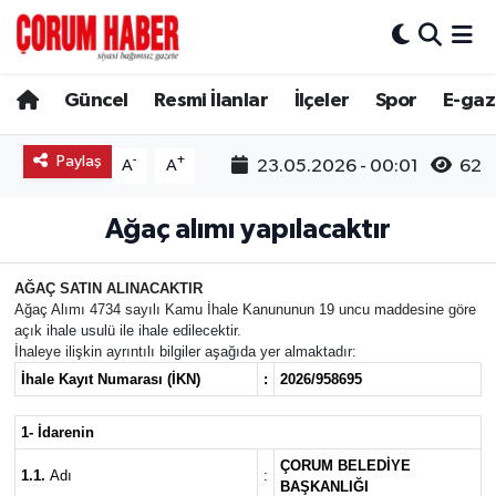
Güncel
Nöbetçi Eczaneler
Güncel
Resmi İlanlar
İlçeler
Spor
E-gaz
Spor
Hava Durumu
Paylaş
-
+
23.05.2026 - 00:01
62
A
A
Resmi İlanlar
Çorum Namaz Vakitleri
Ağaç alımı yapılacaktır
Alaca
Trafik Durumu
AĞAÇ SATIN ALINACAKTIR
Bayat
Süper Lig Puan Durumu ve Fikstür
Ağaç Alımı 4734 sayılı Kamu İhale Kanununun 19 uncu maddesine göre
açık ihale usulü ile ihale edilecektir.
İhaleye ilişkin ayrıntılı bilgiler aşağıda yer almaktadır:
Boğazkale
Tüm Manşetler
İhale Kayıt Numarası (İKN)
:
2026/958695
Dodurga
Son Dakika Haberleri
1- İdarenin
ÇORUM BELEDİYE
1.1.
Adı
:
İskilip
Haber Arşivi
BAŞKANLIĞI