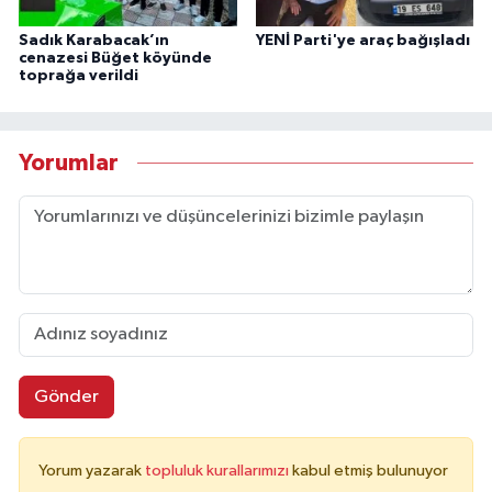
Sadık Karabacak’ın
YENİ Parti'ye araç bağışladı
cenazesi Büğet köyünde
toprağa verildi
Yorumlar
Gönder
Yorum yazarak
topluluk kurallarımızı
kabul etmiş bulunuyor