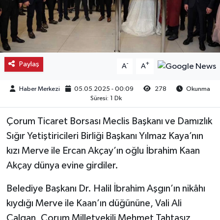
Kargı
Laçin
Paylaş
-
+
A
A
Mecitözü
Haber Merkezi
05.05.2025 - 00:09
278
Okunma
Oğuzlar
Süresi: 1 Dk
Ortaköy
Çorum Ticaret Borsası Meclis Başkanı ve Damızlık
Sığır Yetiştiricileri Birliği Başkanı Yılmaz Kaya’nın
Osmancık
kızı Merve ile Ercan Akçay’ın oğlu İbrahim Kaan
Akçay dünya evine girdiler.
Sungurlu
Belediye Başkanı Dr. Halil İbrahim Aşgın’ın nikâhı
Uğurludağ
kıydığı Merve ile Kaan’ın düğününe, Vali Ali
Çalgan, Çorum Milletvekili Mehmet Tahtasız,
Sağlık