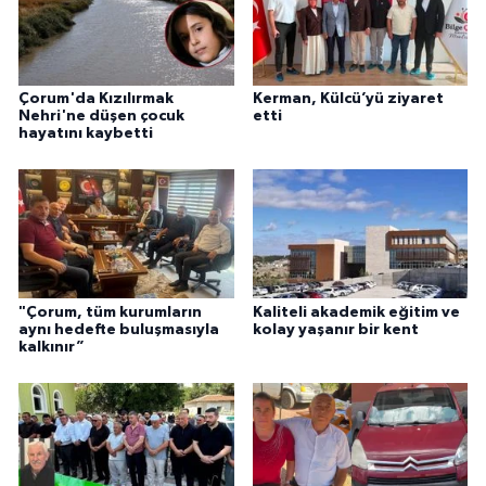
Çorum'da Kızılırmak
Kerman, Külcü’yü ziyaret
Nehri'ne düşen çocuk
etti
hayatını kaybetti
"Çorum, tüm kurumların
Kaliteli akademik eğitim ve
aynı hedefte buluşmasıyla
kolay yaşanır bir kent
kalkınır”