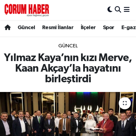
Güncel
Nöbetçi Eczaneler
Güncel
Resmi İlanlar
İlçeler
Spor
E-gaz
Spor
Hava Durumu
GÜNCEL
Resmi İlanlar
Çorum Namaz Vakitleri
Yılmaz Kaya’nın kızı Merve,
Kaan Akçay’la hayatını
Alaca
Trafik Durumu
birleştirdi
Bayat
Süper Lig Puan Durumu ve Fikstür
Boğazkale
Tüm Manşetler
Dodurga
Son Dakika Haberleri
İskilip
Haber Arşivi