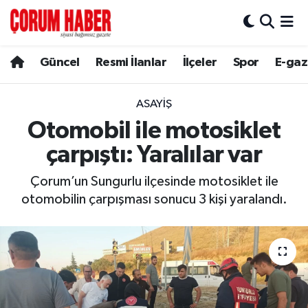
Güncel
Nöbetçi Eczaneler
Güncel
Resmi İlanlar
İlçeler
Spor
E-gaz
Spor
Hava Durumu
ASAYIŞ
Resmi İlanlar
Çorum Namaz Vakitleri
Otomobil ile motosiklet
çarpıştı: Yaralılar var
Alaca
Trafik Durumu
Çorum’un Sungurlu ilçesinde motosiklet ile
Bayat
Süper Lig Puan Durumu ve Fikstür
otomobilin çarpışması sonucu 3 kişi yaralandı.
Boğazkale
Tüm Manşetler
Dodurga
Son Dakika Haberleri
İskilip
Haber Arşivi