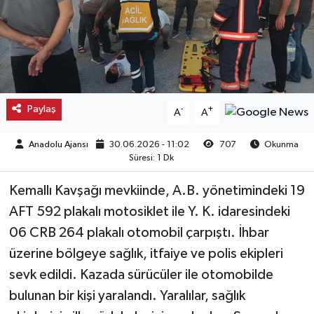
Kargı
Laçin
Mecitözü
Paylaş
-
+
A
A
Oğuzlar
Anadolu Ajansı
30.06.2026 - 11:02
707
Okunma
Süresi: 1 Dk
Ortaköy
Kemallı Kavşağı mevkiinde, A.B. yönetimindeki 19
Osmancık
AFT 592 plakalı motosiklet ile Y. K. idaresindeki
06 CRB 264 plakalı otomobil çarpıştı. İhbar
Sungurlu
üzerine bölgeye sağlık, itfaiye ve polis ekipleri
sevk edildi. Kazada sürücüler ile otomobilde
Uğurludağ
bulunan bir kişi yaralandı. Yaralılar, sağlık
Sağlık