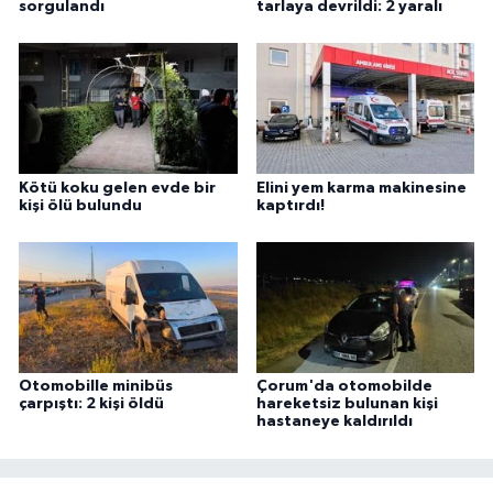
sorgulandı
tarlaya devrildi: 2 yaralı
Kötü koku gelen evde bir
Elini yem karma makinesine
kişi ölü bulundu
kaptırdı!
Otomobille minibüs
Çorum'da otomobilde
çarpıştı: 2 kişi öldü
hareketsiz bulunan kişi
hastaneye kaldırıldı