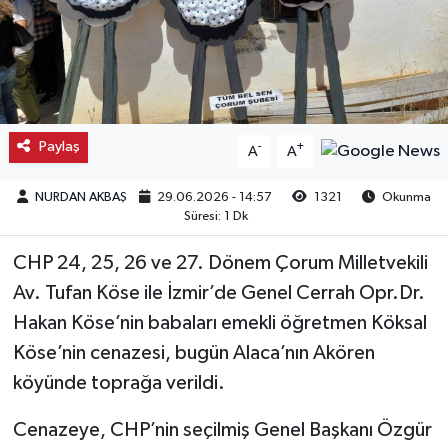
Kargı
Laçin
Mecitözü
Paylaş
-
+
A
A
Oğuzlar
NURDAN AKBAŞ
29.06.2026 - 14:57
1321
Okunma
Süresi: 1 Dk
Ortaköy
CHP 24, 25, 26 ve 27. Dönem Çorum Milletvekili
Osmancık
Av. Tufan Köse ile İzmir’de Genel Cerrah Opr.Dr.
Hakan Köse’nin babaları emekli öğretmen Köksal
Sungurlu
Köse’nin cenazesi, bugün Alaca’nın Akören
köyünde toprağa verildi.
Uğurludağ
Cenazeye, CHP’nin seçilmiş Genel Başkanı Özgür
Sağlık