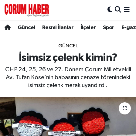
Güncel
Nöbetçi Eczaneler
Güncel
Resmi İlanlar
İlçeler
Spor
E-gaz
Spor
Hava Durumu
GÜNCEL
Resmi İlanlar
Çorum Namaz Vakitleri
İsimsiz çelenk kimin?
CHP 24, 25, 26 ve 27. Dönem Çorum Milletvekili
Alaca
Trafik Durumu
Av. Tufan Köse'nin babasının cenaze törenindeki
Bayat
Süper Lig Puan Durumu ve Fikstür
isimsiz çelenk merak uyandırdı.
Boğazkale
Tüm Manşetler
Dodurga
Son Dakika Haberleri
İskilip
Haber Arşivi