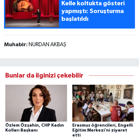
Kelle koltukta gösteri
yapmıştı: Soruşturma
başlatıldı
Muhabir:
NURDAN AKBAŞ
Bunlar da ilginizi çekebilir
Özlem Özşahin, CHP Kadın
Erasmus öğrencileri, Engelli
Kolları Başkanı
Eğitim Merkezi’ni ziyaret
etti