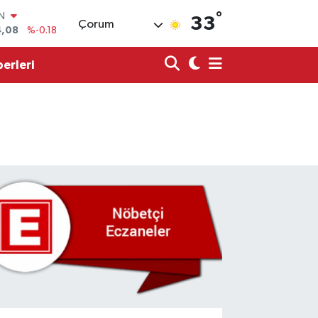
IN
4,08
%-0.18
°
33
Çorum
R
36
%0.18
erleri
10
%0.32
N
1
%0.38
ALTIN
55
%0.03
00
%-14