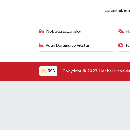
corumhabernet
Nöbetçi Eczaneler
H
Puan Durumu ve Fikstür
Tü
RSS
Copyright © 2023. Her hakkı saklıdır