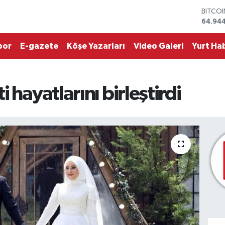
BITCO
64.94
DOLA
47,74
EURO
por
E-gazete
Köşe Yazarları
Video Galeri
Yurt Hab
55,25
STERLİ
64,481
GRAM 
 hayatlarını birleştirdi
6660.
BİST1
13.779