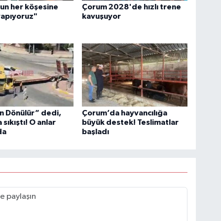
un her köşesine
Çorum 2028'de hızlı trene
yapıyoruz"
kavuşuyor
n Dönülür” dedi,
Çorum’da hayvancılığa
sıkıştı! O anlar
büyük destek! Teslimatlar
da
başladı