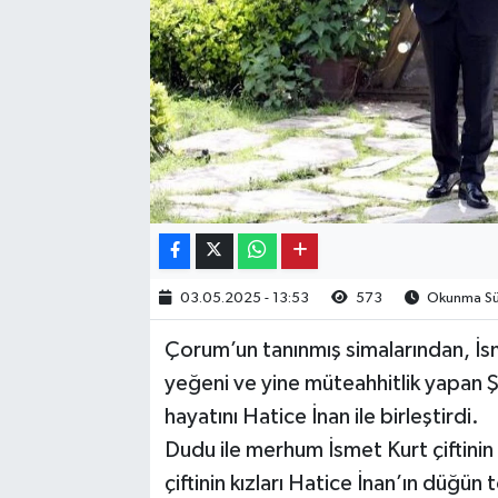
Kargı
Laçin
Mecitözü
Oğuzlar
Ortaköy
03.05.2025 - 13:53
573
Okunma Sür
Osmancık
Çorum’un tanınmış simalarından, İs
Sungurlu
yeğeni ve yine müteahhitlik yapan 
hayatını Hatice İnan ile birleştirdi.
Uğurludağ
Dudu ile merhum İsmet Kurt çiftinin
çiftinin kızları Hatice İnan’ın düğü
Sağlık