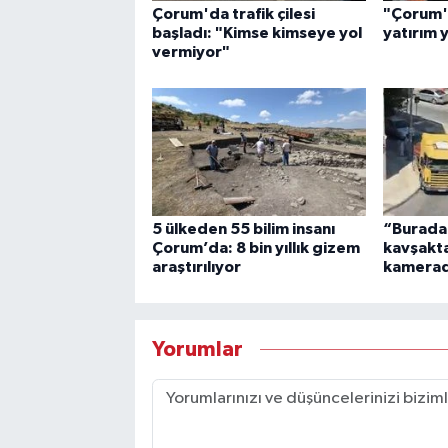
Çorum'da trafik çilesi
"Çorum'
başladı: "Kimse kimseye yol
yatırım 
vermiyor"
5 ülkeden 55 bilim insanı
“Burada
Çorum’da: 8 bin yıllık gizem
kavşakta 
araştırılıyor
kamera
Yorumlar