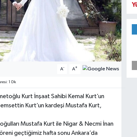
Y
-
+
A
A
esi: 1 Dk
metoğlu Kurt İnşaat Sahibi Kemal Kurt’un
Şemsettin Kurt’un kardeşi Mustafa Kurt,
 oğulları Mustafa Kurt ile Nigar & Necmi İnan
n töreni geçtiğimiz hafta sonu Ankara’da