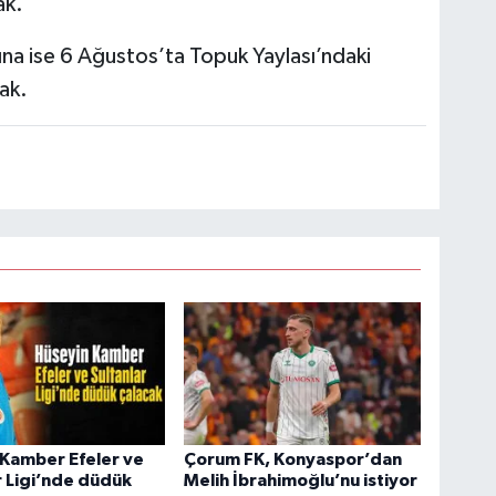
ak.
açına ise 6 Ağustos’ta Topuk Yaylası’ndaki
ak.
Kamber Efeler ve
Çorum FK, Konyaspor’dan
r Ligi’nde düdük
Melih İbrahimoğlu’nu istiyor