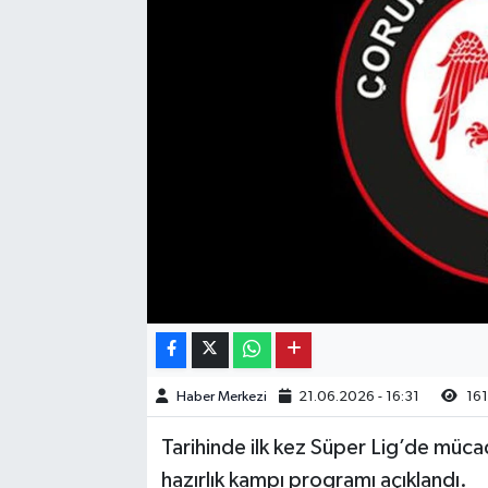
Kargı
Laçin
Mecitözü
Oğuzlar
Ortaköy
Osmancık
Sungurlu
Haber Merkezi
21.06.2026 - 16:31
161
Uğurludağ
Tarihinde ilk kez Süper Lig’de müc
hazırlık kampı programı açıklandı.
Sağlık