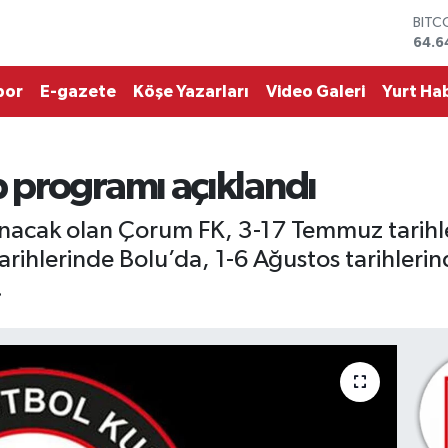
64.6
DOL
47,6
EUR
55,
por
E-gazete
Köşe Yazarları
Video Galeri
Yurt Hab
STER
64,2
GRAM
6500
 programı açıklandı
BİST
13.7
lanacak olan Çorum FK, 3-17 Temmuz tarih
ihlerinde Bolu’da, 1-6 Ağustos tarihlerin
.