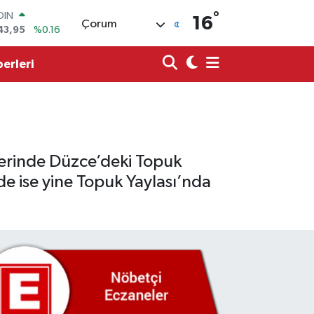
43,95
%0.16
°
AR
16
Çorum
704
%0
O
0406
%-0.08
erleri
LİN
143
%0
 ALTIN
.87
%0.12
100
99
%70
lerinde Düzce’deki Topuk
de ise yine Topuk Yaylası’nda