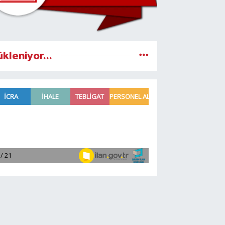
ükleniyor...