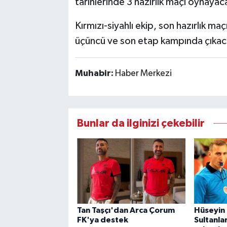
tarihlerinde 3 hazırlık maçı oynayac
Kırmızı-siyahlı ekip, son hazırlık m
üçüncü ve son etap kampında çıkac
Muhabir:
Haber Merkezi
Bunlar da ilginizi çekebilir
Tan Taşçı'dan Arca Çorum
Hüseyin 
FK'ya destek
Sultanla