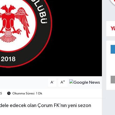
Y
-
+
A
A
5
Okunma Süresi: 1 Dk
adele edecek olan Çorum FK’nın yeni sezon