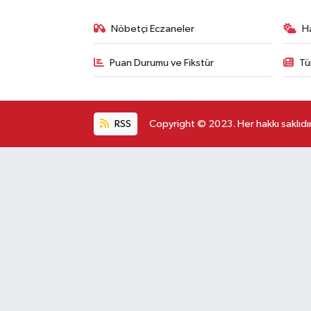
Nöbetçi Eczaneler
H
Puan Durumu ve Fikstür
Tü
RSS
Copyright © 2023. Her hakkı saklıdır