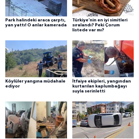
Park halindeki araca çarptı,
Türkiye’nin en iyi simitleri
yan yattı! O anlar kamerada
sıralandı? Peki Çorum
listede var mı?
Köylüler yangına müdahale
İtfaiye ekipleri, yangından
ediyor
kurtarılan kaplumbağayı
suyla serinletti