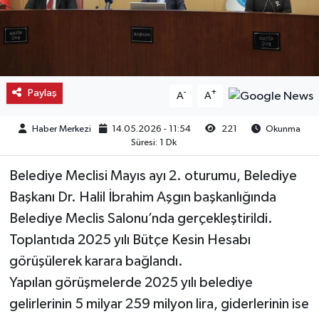
Kargı
Laçin
Paylaş
-
+
A
A
Mecitözü
Haber Merkezi
14.05.2026 - 11:54
221
Okunma
Oğuzlar
Süresi: 1 Dk
Ortaköy
Belediye Meclisi Mayıs ayı 2. oturumu, Belediye
Başkanı Dr. Halil İbrahim Aşgın başkanlığında
Osmancık
Belediye Meclis Salonu’nda gerçekleştirildi.
Toplantıda 2025 yılı Bütçe Kesin Hesabı
Sungurlu
görüşülerek karara bağlandı.
Uğurludağ
Yapılan görüşmelerde 2025 yılı belediye
gelirlerinin 5 milyar 259 milyon lira, giderlerinin ise
Sağlık