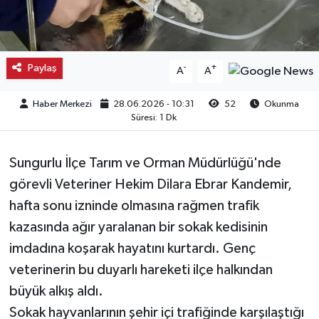
Kargı
Laçin
Paylaş
-
+
A
A
Mecitözü
Haber Merkezi
28.06.2026 - 10:31
52
Okunma
Süresi: 1 Dk
Oğuzlar
Sungurlu İlçe Tarım ve Orman Müdürlüğü'nde
Ortaköy
görevli Veteriner Hekim Dilara Ebrar Kandemir,
hafta sonu izninde olmasına rağmen trafik
Osmancık
kazasında ağır yaralanan bir sokak kedisinin
Sungurlu
imdadına koşarak hayatını kurtardı. Genç
veterinerin bu duyarlı hareketi ilçe halkından
Uğurludağ
büyük alkış aldı.
Sokak hayvanlarının şehir içi trafiğinde karşılaştığı
Sağlık