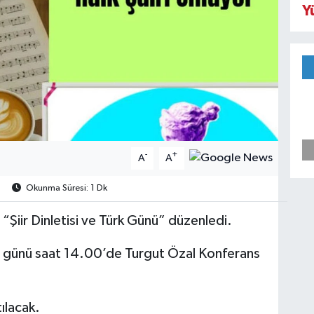
Y
-
+
A
A
Okunma Süresi: 1 Dk
Şiir Dinletisi ve Türk Günü” düzenledi.
 günü saat 14.00’de Turgut Özal Konferans
ılacak.