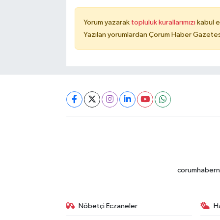
Yorum yazarak
topluluk kurallarımızı
kabul e
Yazılan yorumlardan Çorum Haber Gazetesi 
corumhabernet
Nöbetçi Eczaneler
H