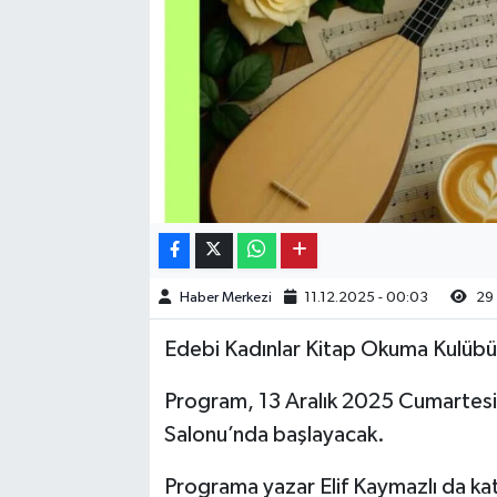
Kargı
Laçin
Mecitözü
Oğuzlar
Ortaköy
Haber Merkezi
11.12.2025 - 00:03
29
Osmancık
Edebi Kadınlar Kitap Okuma Kulübü “
Sungurlu
Program, 13 Aralık 2025 Cumartesi
Salonu’nda başlayacak.
Uğurludağ
Programa yazar Elif Kaymazlı da kat
Sağlık