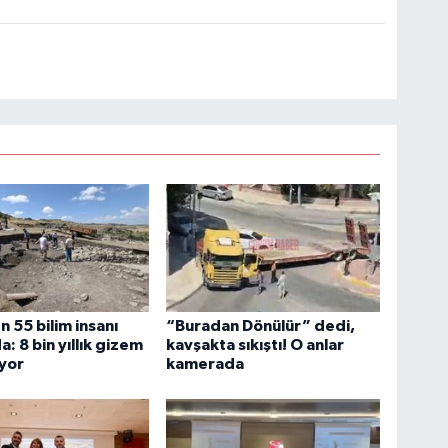
n 55 bilim insanı
“Buradan Dönülür” dedi,
: 8 bin yıllık gizem
kavşakta sıkıştı! O anlar
ıyor
kamerada