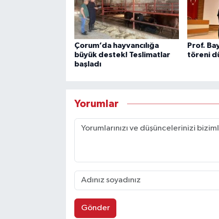
Çorum’da hayvancılığa
Prof. Ba
büyük destek! Teslimatlar
töreni d
başladı
Yorumlar
Gönder