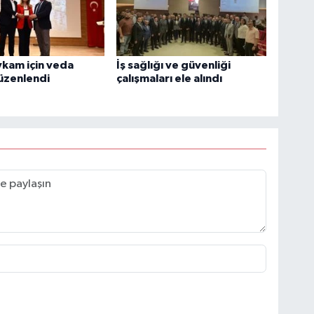
ykam için veda
İş sağlığı ve güvenliği
üzenlendi
çalışmaları ele alındı