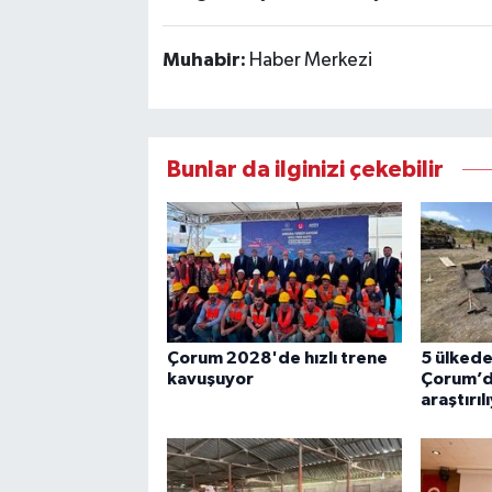
Muhabir:
Haber Merkezi
Bunlar da ilginizi çekebilir
Çorum 2028'de hızlı trene
5 ülkede
kavuşuyor
Çorum’da
araştırıl