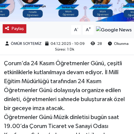
Kargı
Laçin
Paylaş
-
+
A
A
Mecitözü
ÖMÜR SOYTEMİZ
04.12.2025 - 10:09
28
Okunma
Süresi: 1 Dk
Oğuzlar
Çorum’da 24 Kasım Öğretmenler Günü, çeşitli
Ortaköy
etkinliklerle kutlanılmaya devam ediyor. İl Millî
Eğitim Müdürlüğü tarafından 24 Kasım
Osmancık
Öğretmenler Günü dolayısıyla organize edilen
dinleti, öğretmenleri sahnede buluşturarak özel
Sungurlu
bir geceye imza atacak.
Öğretmenler Günü Müzik dinletisi bugün saat
Uğurludağ
19.00’da Çorum Ticaret ve Sanayi Odası
Sağlık