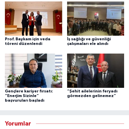
Prof. Baykam için veda
İş sağlığı ve güvenliği
töreni düzenlendi
çalışmaları ele alındı
Gençlere kariyer fırsatı:
“Şehit ailelerinin feryadı
“Enerjim Sizinle”
görmezden gelinemez”
başvuruları başladı
Yorumlar