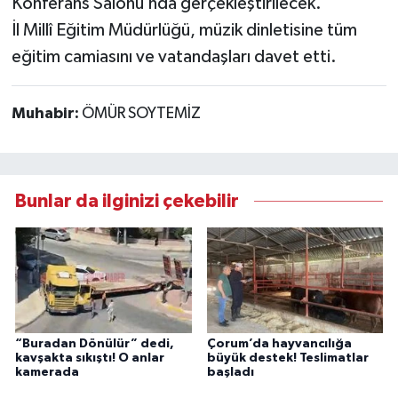
Konferans Salonu’nda gerçekleştirilecek.
İl Millî Eğitim Müdürlüğü, müzik dinletisine tüm
eğitim camiasını ve vatandaşları davet etti.
Muhabir:
ÖMÜR SOYTEMİZ
Bunlar da ilginizi çekebilir
“Buradan Dönülür” dedi,
Çorum’da hayvancılığa
kavşakta sıkıştı! O anlar
büyük destek! Teslimatlar
kamerada
başladı