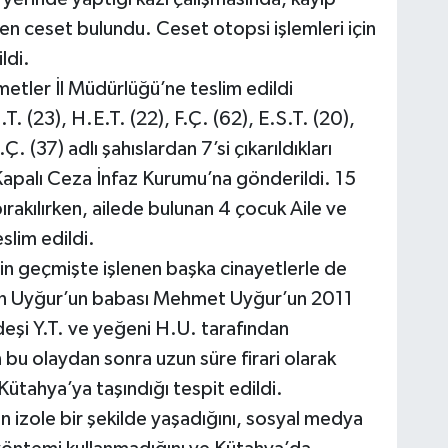
en ceset bulundu. Ceset otopsi işlemleri için
ldi.
metler İl Müdürlüğü’ne teslim edildi
H.T. (23), H.E.T. (22), F.Ç. (62), E.S.T. (20),
. (37) adlı şahıslardan 7’si çıkarıldıkları
palı Ceza İnfaz Kurumu’na gönderildi. 15
ırakılırken, ailede bulunan 4 çocuk Aile ve
slim edildi.
inin geçmişte işlenen başka cinayetlerle de
han Uyğur’un babası Mehmet Uyğur’un 2011
eşi Y.T. ve yeğeni H.U. tarafından
n bu olaydan sonra uzun süre firari olarak
Kütahya’ya taşındığı tespit edildi.
an izole bir şekilde yaşadığını, sosyal medya