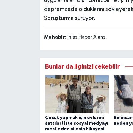
uygulamaları dışında hiçbir iletişi
depremzede olduklarını söyleyerek kim
Soruşturma sürüyor.
Muhabir:
İhlas Haber Ajansı
Bunlar da ilginizi çekebilir
Çocuk yapmak için evlerini
Bir insa
sattılar! İşte sosyal medyayı
neden y
mest eden ailenin hikayesi