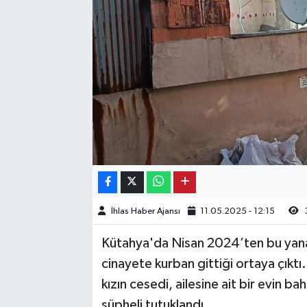
Kargı
Laçin
Mecitözü
Oğuzlar
Ortaköy
Osmancık
İhlas Haber Ajansı
11.05.2025 - 12:15
Sungurlu
Kütahya'da Nisan 2024’ten bu yana
cinayete kurban gittiği ortaya çıktı
Uğurludağ
kızın cesedi, ailesine ait bir evin b
Sağlık
şüpheli tutuklandı.