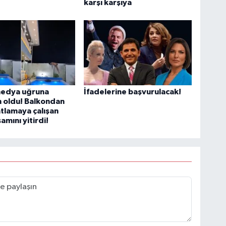
karşı karşıya
medya uğruna
İfadelerine başvurulacak!
 oldu! Balkondan
tlamaya çalışan
amını yitirdi!