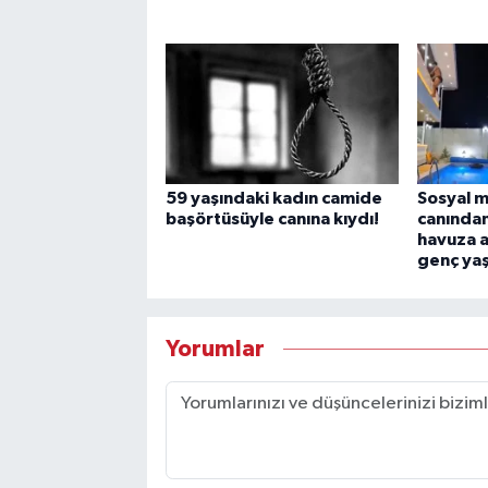
59 yaşındaki kadın camide
Sosyal 
başörtüsüyle canına kıydı!
canından
havuza a
genç yaş
Yorumlar