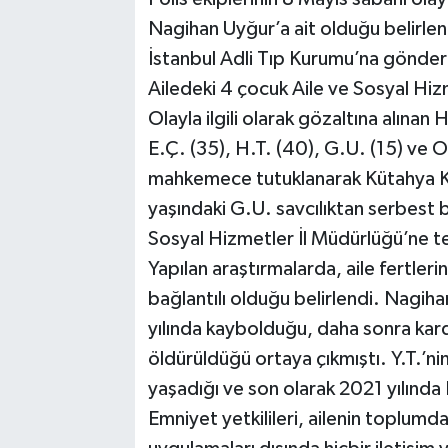
Nagihan Uyğur’a ait olduğu belirlen
İstanbul Adli Tıp Kurumu’na gönderi
Ailedeki 4 çocuk Aile ve Sosyal Hiz
Olayla ilgili olarak gözaltına alınan 
E.Ç. (35), H.T. (40), G.U. (15) ve O.Ç
mahkemece tutuklanarak Kütahya Ka
yaşındaki G.U. savcılıktan serbest b
Sosyal Hizmetler İl Müdürlüğü’ne te
Yapılan araştırmalarda, aile fertler
bağlantılı olduğu belirlendi. Nagi
yılında kaybolduğu, daha sonra kard
öldürüldüğü ortaya çıkmıştı. Y.T.’ni
yaşadığı ve son olarak 2021 yılında 
Emniyet yetkilileri, ailenin toplumd