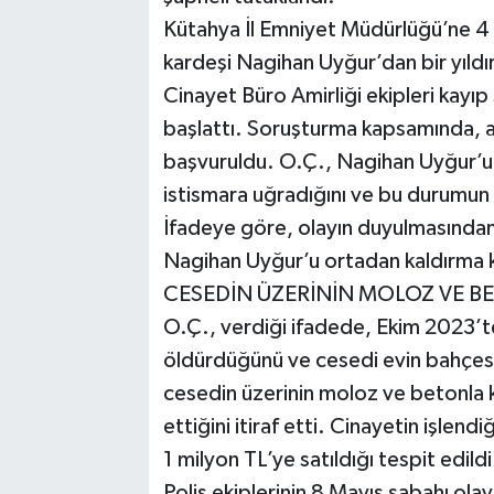
Kütahya İl Emniyet Müdürlüğü’ne 4
kardeşi Nagihan Uyğur’dan bir yıldır
Cinayet Büro Amirliği ekipleri kayıp
başlattı. Soruşturma kapsamında, ai
başvuruldu. O.Ç., Nagihan Uyğur’un 
istismara uğradığını ve bu durumun a
İfadeye göre, olayın duyulmasından k
Nagihan Uyğur’u ortadan kaldırma ka
CESEDİN ÜZERİNİN MOLOZ VE BE
O.Ç., verdiği ifadede, Ekim 2023’te
öldürdüğünü ve cesedi evin bahçesind
cesedin üzerinin moloz ve betonla k
ettiğini itiraf etti. Cinayetin işlend
1 milyon TL’ye satıldığı tespit edildi
Polis ekiplerinin 8 Mayıs sabahı ola