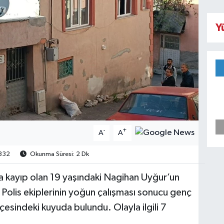
Y
-
+
A
A
332
Okunma Süresi: 2 Dk
 kayıp olan 19 yaşındaki Nagihan Uyğur’un
. Polis ekiplerinin yoğun çalışması sonucu genç
ahçesindeki kuyuda bulundu. Olayla ilgili 7