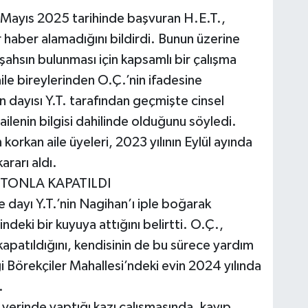
 Mayıs 2025 tarihinde başvuran H.E.T.,
 haber alamadığını bildirdi. Bunun üzerine
 şahsın bulunması için kapsamlı bir çalışma
le bireylerinden O.Ç.’nin ifadesine
dayısı Y.T. tarafından geçmişte cinsel
ilenin bilgisi dahilinde olduğunu söyledi.
orkan aile üyeleri, 2023 yılının Eylül ayında
rarı aldı.
TONLA KAPATILDI
 dayı Y.T.’nin Nagihan’ı iple boğarak
eki bir kuyuya attığını belirtti. O.Ç.,
apatıldığını, kendisinin de bu sürece yardım
iği Börekçiler Mahallesi’ndeki evin 2024 yılında
.
y yerinde yaptığı kazı çalışmasında, kayıp