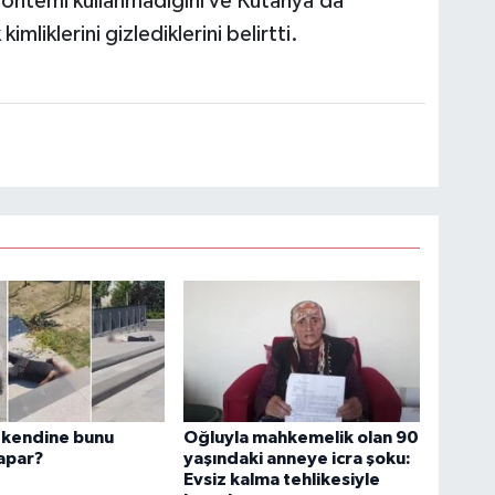
m yöntemi kullanmadığını ve Kütahya’da
liklerini gizlediklerini belirtti.
n kendine bunu
Oğluyla mahkemelik olan 90
apar?
yaşındaki anneye icra şoku:
Evsiz kalma tehlikesiyle