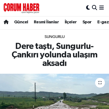
Güncel
Nöbetçi Eczaneler
Güncel
Resmi İlanlar
İlçeler
Spor
E-gaz
Spor
Hava Durumu
SUNGURLU
Resmi İlanlar
Çorum Namaz Vakitleri
Dere taştı, Sungurlu-
Çankırı yolunda ulaşım
Alaca
Trafik Durumu
aksadı
Bayat
Süper Lig Puan Durumu ve Fikstür
Boğazkale
Tüm Manşetler
Dodurga
Son Dakika Haberleri
İskilip
Haber Arşivi