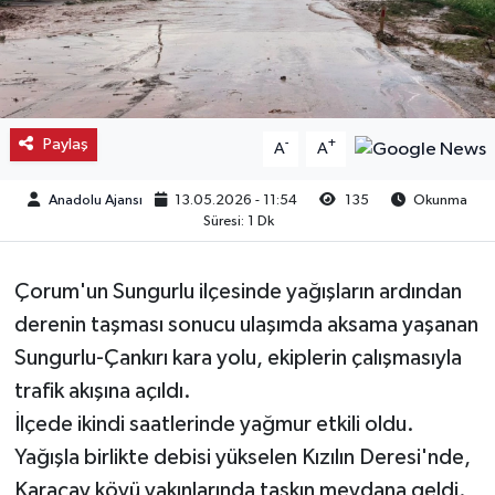
Kargı
Laçin
Paylaş
-
+
A
A
Mecitözü
Anadolu Ajansı
13.05.2026 - 11:54
135
Okunma
Oğuzlar
Süresi: 1 Dk
Ortaköy
Çorum'un Sungurlu ilçesinde yağışların ardından
Osmancık
derenin taşması sonucu ulaşımda aksama yaşanan
Sungurlu-Çankırı kara yolu, ekiplerin çalışmasıyla
Sungurlu
trafik akışına açıldı.
İlçede ikindi saatlerinde yağmur etkili oldu.
Uğurludağ
Yağışla birlikte debisi yükselen Kızılın Deresi'nde,
Karaçay köyü yakınlarında taşkın meydana geldi.
Sağlık