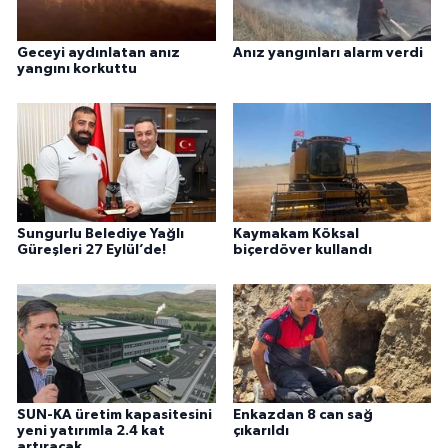
Geceyi aydınlatan anız
Anız yangınları alarm verdi
yangını korkuttu
Sungurlu Belediye Yağlı
Kaymakam Köksal
Güreşleri 27 Eylül’de!
biçerdöver kullandı
SUN-KA üretim kapasitesini
Enkazdan 8 can sağ
yeni yatırımla 2.4 kat
çıkarıldı
artıracak