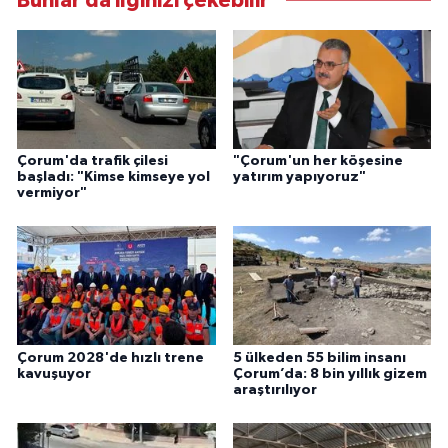
Bunlar da ilginizi çekebilir
Çorum'da trafik çilesi
"Çorum'un her köşesine
başladı: "Kimse kimseye yol
yatırım yapıyoruz"
vermiyor"
Çorum 2028'de hızlı trene
5 ülkeden 55 bilim insanı
kavuşuyor
Çorum’da: 8 bin yıllık gizem
araştırılıyor