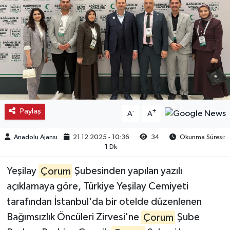
Kargı
Laçin
Mecitözü
Oğuzlar
Paylaş
-
+
A
A
Ortaköy
Anadolu Ajansı
21.12.2025 - 10:36
34
Okunma Süresi:
1 Dk
Osmancık
Yeşilay
Çorum
Şubesinden yapılan yazılı
Sungurlu
açıklamaya göre, Türkiye Yeşilay Cemiyeti
tarafından İstanbul'da bir otelde düzenlenen
Uğurludağ
Bağımsızlık Öncüleri Zirvesi'ne
Çorum
Şube
Sağlık