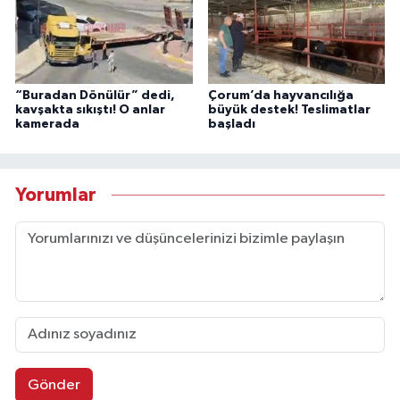
“Buradan Dönülür” dedi,
Çorum’da hayvancılığa
kavşakta sıkıştı! O anlar
büyük destek! Teslimatlar
kamerada
başladı
Yorumlar
Gönder