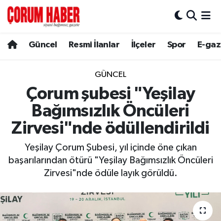
Güncel
Nöbetçi Eczaneler
Güncel
Resmi İlanlar
İlçeler
Spor
E-gaz
Spor
Hava Durumu
GÜNCEL
Resmi İlanlar
Çorum Namaz Vakitleri
Çorum şubesi "Yeşilay
Bağımsızlık Öncüleri
Alaca
Trafik Durumu
Zirvesi"nde ödüllendirildi
Bayat
Süper Lig Puan Durumu ve Fikstür
Yeşilay Çorum Şubesi, yıl içinde öne çıkan
başarılarından ötürü "Yeşilay Bağımsızlık Öncüleri
Boğazkale
Tüm Manşetler
Zirvesi"nde ödüle layık görüldü.
Dodurga
Son Dakika Haberleri
İskilip
Haber Arşivi