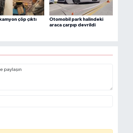
kamyon çöp çıktı
Otomobil park halindeki
araca çarpıp devrildi