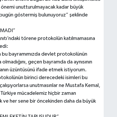
ve önemi unutturulmayacak kadar büyük
 bugün göstermiş bulunuyoruz” şeklinde
LMADI”
ıtı’ndaki törene protokolün katılmamasına
edi:
an bu bayramımızda devlet protokolünün
da olmadığını, geçen bayramda da aynısının
manın üzüntüsünü ifade etmek istiyorum.
okolünün birinci derecedeki isimleri bu
alışıyorlarsa unutmasınlar ne Mustafa Kemal,
 Türkiye mücadelemiz hiçbir zaman
 ve her sene bir öncekinden daha da büyük
 MEMLEKETİN TAPUSUDUR”