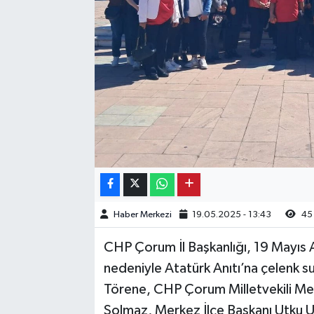
Kargı
Laçin
Mecitözü
Oğuzlar
Ortaköy
Osmancık
Haber Merkezi
19.05.2025 - 13:43
45
Sungurlu
CHP Çorum İl Başkanlığı, 19 Mayıs
nedeniyle Atatürk Anıtı’na çelenk s
Uğurludağ
Törene, CHP Çorum Milletvekili Meh
Solmaz, Merkez İlçe Başkanı Utku Ul
Sağlık