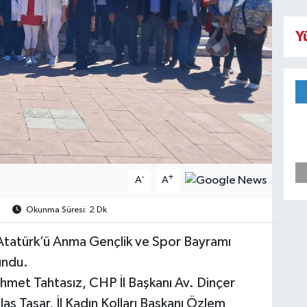
Y
-
+
A
A
Okunma Süresi: 2 Dk
 Atatürk’ü Anma Gençlik ve Spor Bayramı
undu.
met Tahtasız, CHP İl Başkanı Av. Dinçer
aş Taşar, İl Kadın Kolları Başkanı Özlem