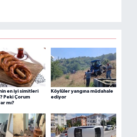
in en iyi simitleri
Köylüler yangına müdahale
ı? Peki Çorum
ediyor
var mı?