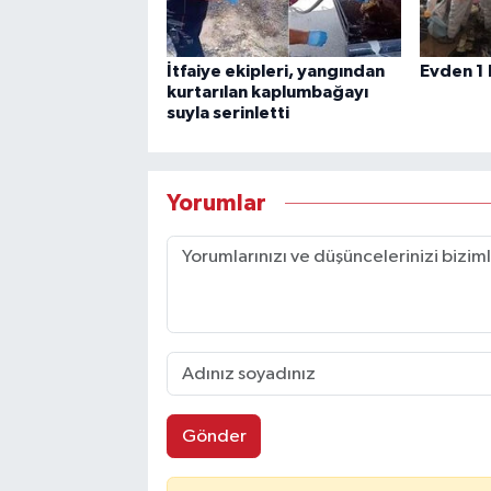
İtfaiye ekipleri, yangından
Evden 1 
kurtarılan kaplumbağayı
suyla serinletti
Yorumlar
Gönder