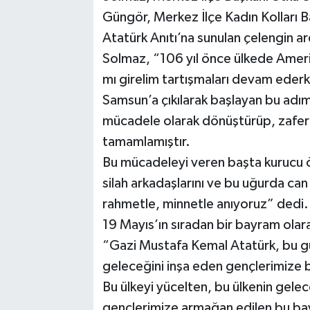
Güngör, Merkez İlçe Kadın Kolları Baş
Atatürk Anıtı’na sunulan çelengin a
Solmaz, “106 yıl önce ülkede Amerik
mı girelim tartışmaları devam eder
Samsun’a çıkılarak başlayan bu adım
mücadele olarak dönüştürüp, zaferl
tamamlamıştır.
Bu mücadeleyi veren başta kurucu 
silah arkadaşlarını ve bu uğurda can
rahmetle, minnetle anıyoruz” dedi.
19 Mayıs’ın sıradan bir bayram ola
“Gazi Mustafa Kemal Atatürk, bu gün
geleceğini inşa eden gençlerimize 
Bu ülkeyi yücelten, bu ülkenin gele
gençlerimize armağan edilen bu ba