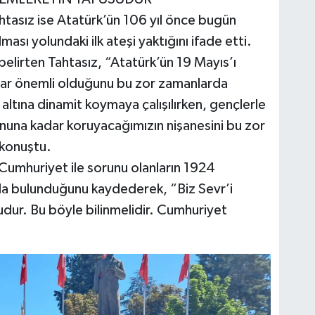
asız ise Atatürk’ün 106 yıl önce bugün
ası yolundaki ilk ateşi yaktığını ifade etti.
belirten Tahtasız, “Atatürk’ün 19 Mayıs’ı
ar önemli olduğunu bu zor zamanlarda
altına dinamit koymaya çalışılırken, gençlerle
una kadar koruyacağımızın nişanesini bu zor
 konuştu.
umhuriyet ile sorunu olanların 1924
a bulunduğunu kaydederek, “Biz Sevr’i
dur. Bu böyle bilinmelidir. Cumhuriyet