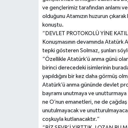
ve gençlerimiz tarafından anlamı 
olduğunu Atamızın huzurun çıkarak
konuştu.
“DEVLET PROTOKOLÜ YİNE KATI
Konuşmasının devamında Atatürk An
tepki gösteren Solmaz, şunları söyl
“Özellikle Atatürk’ü anma günü ol
birinci derecedeki isimlerinin bura
yapıldığını bir kez daha görmüş ol
Atatürk’ü anma gününde devlet prot
bayramı unutmaya ve unutturmaya ç
ne O’nun emanetleri, ne de çağdaş
unutulmayacak ve unutturulmayacak
coşkuyla kutlanacaktır.”
“BİZ SEVR’İ YIRTTIK, LOZAN BU