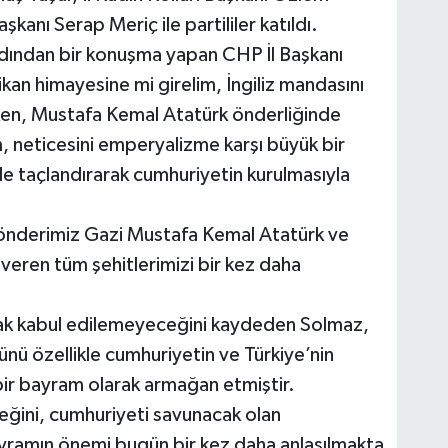
kanı Serap Meriç ile partililer katıldı.
rdından bir konuşma yapan CHP İl Başkanı
an himayesine mi girelim, İngiliz mandasını
ken, Mustafa Kemal Atatürk önderliğinde
, neticesini emperyalizme karşı büyük bir
e taçlandırarak cumhuriyetin kurulmasıyla
önderimiz Gazi Mustafa Kemal Atatürk ve
 veren tüm şehitlerimizi bir kez daha
rak kabul edilemeyeceğini kaydeden Solmaz,
ü özellikle cumhuriyetin ve Türkiye’nin
bir bayram olarak armağan etmiştir.
ceğini, cumhuriyeti savunacak olan
yramın önemi bugün bir kez daha anlaşılmakta