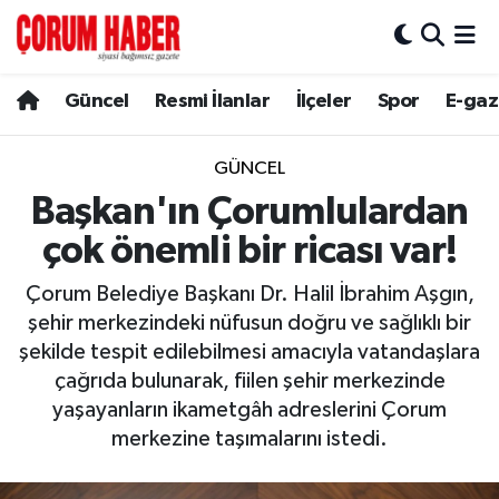
Güncel
Nöbetçi Eczaneler
Güncel
Resmi İlanlar
İlçeler
Spor
E-gaz
Spor
Hava Durumu
GÜNCEL
Resmi İlanlar
Çorum Namaz Vakitleri
Başkan'ın Çorumlulardan
çok önemli bir ricası var!
Alaca
Trafik Durumu
Çorum Belediye Başkanı Dr. Halil İbrahim Aşgın,
Bayat
Süper Lig Puan Durumu ve Fikstür
şehir merkezindeki nüfusun doğru ve sağlıklı bir
şekilde tespit edilebilmesi amacıyla vatandaşlara
Boğazkale
Tüm Manşetler
çağrıda bulunarak, fiilen şehir merkezinde
yaşayanların ikametgâh adreslerini Çorum
Dodurga
Son Dakika Haberleri
merkezine taşımalarını istedi.
İskilip
Haber Arşivi