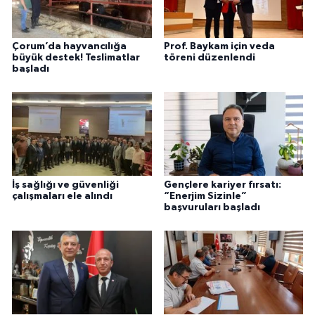
Çorum’da hayvancılığa
Prof. Baykam için veda
büyük destek! Teslimatlar
töreni düzenlendi
başladı
İş sağlığı ve güvenliği
Gençlere kariyer fırsatı:
çalışmaları ele alındı
“Enerjim Sizinle”
başvuruları başladı