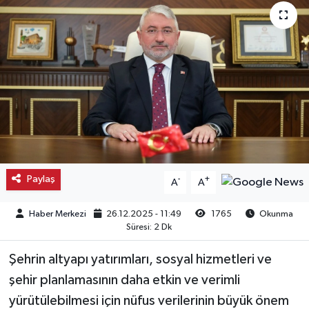
Kargı
Laçin
Mecitözü
Oğuzlar
Ortaköy
Paylaş
-
+
A
A
Osmancık
Haber Merkezi
26.12.2025 - 11:49
1765
Okunma
Süresi: 2 Dk
Sungurlu
Şehrin altyapı yatırımları, sosyal hizmetleri ve
Uğurludağ
şehir planlamasının daha etkin ve verimli
yürütülebilmesi için nüfus verilerinin büyük önem
Sağlık