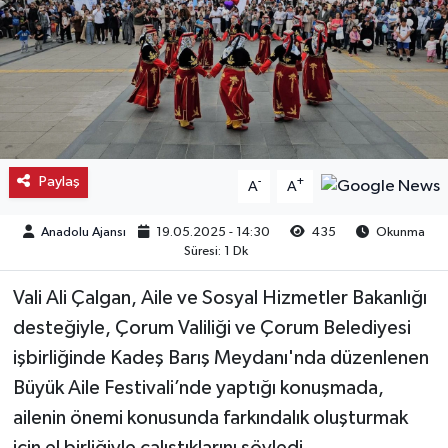
Kargı
Laçin
Mecitözü
Paylaş
-
+
A
A
Oğuzlar
Anadolu Ajansı
19.05.2025 - 14:30
435
Okunma
Ortaköy
Süresi: 1 Dk
Osmancık
Vali Ali Çalgan, Aile ve Sosyal Hizmetler Bakanlığı
desteğiyle, Çorum Valiliği ve Çorum Belediyesi
Sungurlu
işbirliğinde Kadeş Barış Meydanı'nda düzenlenen
Büyük Aile Festivali’nde yaptığı konuşmada,
Uğurludağ
ailenin önemi konusunda farkındalık oluşturmak
Sağlık