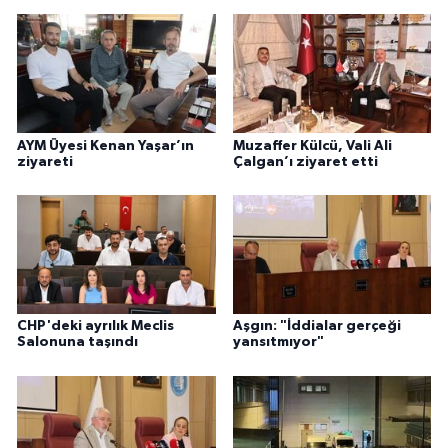
AYM Üyesi Kenan Yaşar’ın
Muzaffer Külcü, Vali Ali
ziyareti
Çalgan’ı ziyaret etti
CHP'deki ayrılık Meclis
Aşgın: "İddialar gerçeği
Salonuna taşındı
yansıtmıyor"