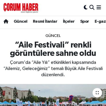
Güncel
Nöbetçi Eczaneler
Güncel
Resmi İlanlar
İlçeler
Spor
E-gaz
Spor
Hava Durumu
GÜNCEL
Resmi İlanlar
Çorum Namaz Vakitleri
“Aile Festivali” renkli
görüntülere sahne oldu
Alaca
Trafik Durumu
Çorum'da “Aile Yılı” etkinlikleri kapsamında
Bayat
Süper Lig Puan Durumu ve Fikstür
“Ailemiz, Geleceğimiz” temalı Büyük Aile Festivali
düzenlendi.
Boğazkale
Tüm Manşetler
Dodurga
Son Dakika Haberleri
İskilip
Haber Arşivi