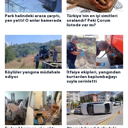
Park halindeki araca çarptı,
Türkiye’nin en iyi simitleri
yan yattı! O anlar kamerada
sıralandı? Peki Çorum
listede var mı?
Köylüler yangına müdahale
İtfaiye ekipleri, yangından
ediyor
kurtarılan kaplumbağayı
suyla serinletti