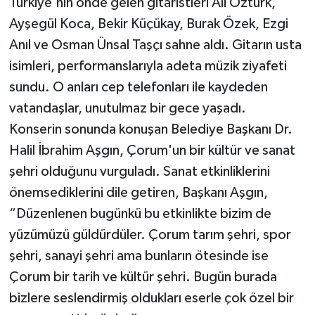
Türkiye'nin önde gelen gitaristleri Ali Öztürk,
Ayşegül Koca, Bekir Küçükay, Burak Özek, Ezgi
Anıl ve Osman Ünsal Taşçı sahne aldı. Gitarın usta
isimleri, performanslarıyla adeta müzik ziyafeti
sundu. O anları cep telefonları ile kaydeden
vatandaşlar, unutulmaz bir gece yaşadı.
Konserin sonunda konuşan Belediye Başkanı Dr.
Halil İbrahim Aşgın, Çorum'un bir kültür ve sanat
şehri olduğunu vurguladı. Sanat etkinliklerini
önemsediklerini dile getiren, Başkanı Aşgın,
“Düzenlenen bugünkü bu etkinlikte bizim de
yüzümüzü güldürdüler. Çorum tarım şehri, spor
şehri, sanayi şehri ama bunların ötesinde ise
Çorum bir tarih ve kültür şehri. Bugün burada
bizlere seslendirmiş oldukları eserle çok özel bir