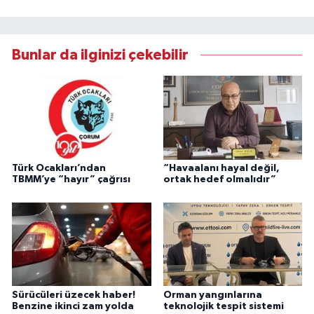
Bunlar da ilginizi çekebilir
Türk Ocakları’ndan
“Havaalanı hayal değil,
TBMM’ye “hayır” çağrısı
ortak hedef olmalıdır”
Sürücüleri üzecek haber!
Orman yangınlarına
Benzine ikinci zam yolda
teknolojik tespit sistemi