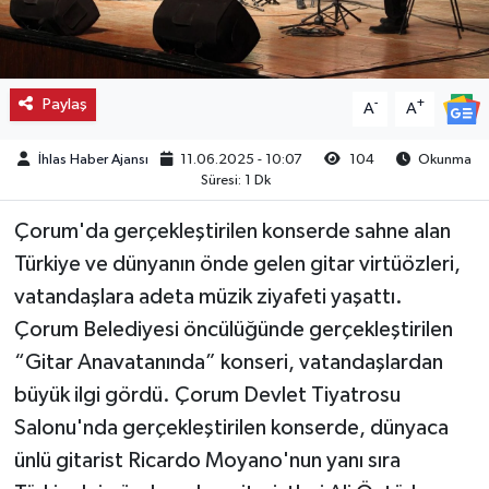
Kargı
Laçin
Paylaş
-
+
A
A
Mecitözü
İhlas Haber Ajansı
11.06.2025 - 10:07
104
Okunma
Süresi: 1 Dk
Oğuzlar
Çorum'da gerçekleştirilen konserde sahne alan
Ortaköy
Türkiye ve dünyanın önde gelen gitar virtüözleri,
vatandaşlara adeta müzik ziyafeti yaşattı.
Osmancık
Çorum Belediyesi öncülüğünde gerçekleştirilen
“Gitar Anavatanında” konseri, vatandaşlardan
Sungurlu
büyük ilgi gördü. Çorum Devlet Tiyatrosu
Salonu'nda gerçekleştirilen konserde, dünyaca
Uğurludağ
ünlü gitarist Ricardo Moyano'nun yanı sıra
Sağlık