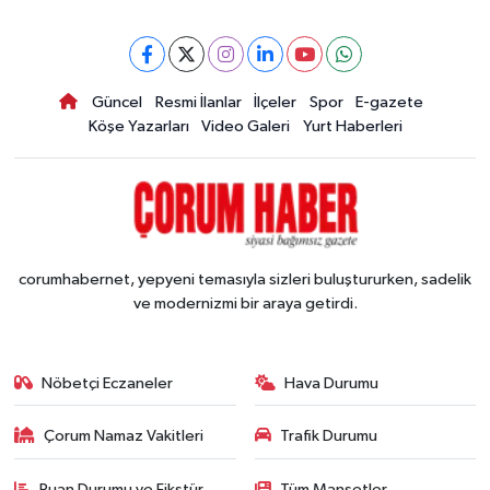
Güncel
Resmi İlanlar
İlçeler
Spor
E-gazete
Köşe Yazarları
Video Galeri
Yurt Haberleri
corumhabernet, yepyeni temasıyla sizleri buluştururken, sadelik
ve modernizmi bir araya getirdi.
Nöbetçi Eczaneler
Hava Durumu
Çorum Namaz Vakitleri
Trafik Durumu
Puan Durumu ve Fikstür
Tüm Manşetler