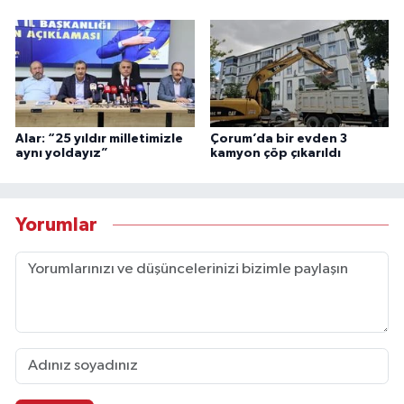
Alar: “25 yıldır milletimizle
Çorum’da bir evden 3
aynı yoldayız”
kamyon çöp çıkarıldı
Yorumlar