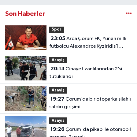
Son Haberler
Spor
23:05
Arca Çorum FK, Yunan milli
futbolcu Alexandros Kyziridis’i
kadrosuna kattı
Asayiş
20:13
Cinayet zanlılarından 2’si
tutuklandı
Asayiş
19:27
Çorum’da bir otoparka silahlı
saldırı girişimi!
Asayiş
19:26
Çorum'da pikap ile otomobil