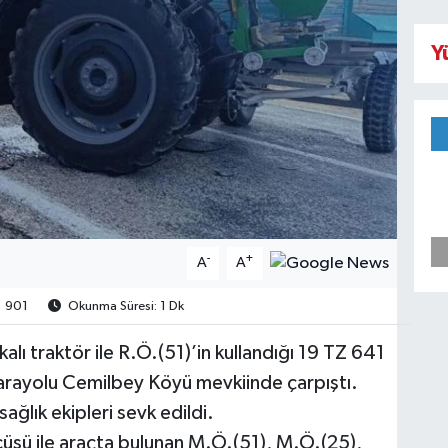
Y
-
+
A
A
901
Okunma Süresi: 1 Dk
alı traktör ile R.Ö.(51)’in kullandığı 19 TZ 641
rayolu Cemilbey Köyü mevkiinde çarpıştı.
ğlık ekipleri sevk edildi.
cüsü ile araçta bulunan M.Ö.(51), M.Ö.(25),