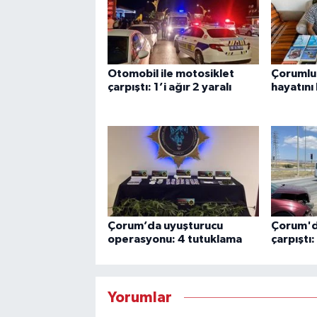
Otomobil ile motosiklet
Çorumlu 
çarpıştı: 1’i ağır 2 yaralı
hayatını
Çorum’da uyuşturucu
Çorum'da
operasyonu: 4 tutuklama
çarpıştı:
Yorumlar