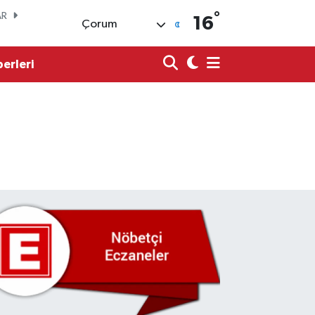
°
AR
16
Çorum
O
erleri
LİN
 ALTIN
.87
%0.12
100
OIN
43,95
%0.16