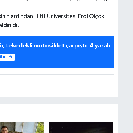
sinin ardından Hitit Üniversitesi Erol Olçok
dırıldı.
 tekerlekli motosiklet çarpıştı: 4 yaralı
üle