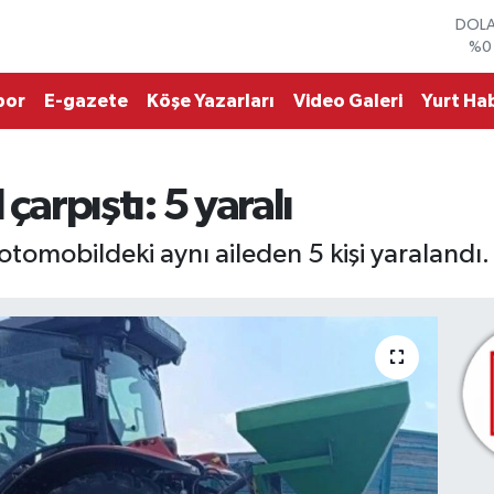
DOL
%0
EUR
%0
por
E-gazete
Köşe Yazarları
Video Galeri
Yurt Hab
STER
%0
GRAM
6500
çarpıştı: 5 yaralı
BİST
%0
BITC
tomobildeki aynı aileden 5 kişi yaralandı.
64.6