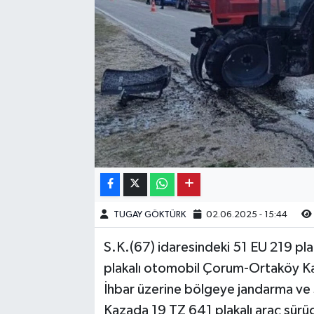
Kargı
Laçin
Mecitözü
Oğuzlar
Ortaköy
Osmancık
TUGAY GÖKTÜRK
02.06.2025 - 15:44
Sungurlu
S.K.(67) idaresindeki 51 EU 219 plak
plakalı otomobil Çorum-Ortaköy Ka
Uğurludağ
İhbar üzerine bölgeye jandarma ve sa
Kazada 19 TZ 641 plakalı araç sürü
Sağlık