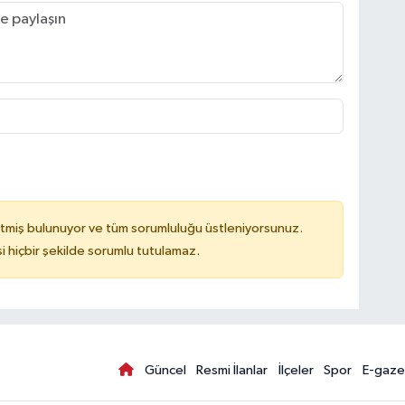
tmiş bulunuyor ve tüm sorumluluğu üstleniyorsunuz.
hiçbir şekilde sorumlu tutulamaz.
Güncel
Resmi İlanlar
İlçeler
Spor
E-gaze