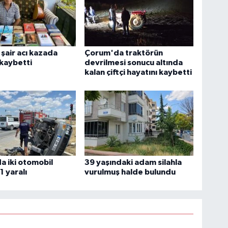
şair acı kazada
Çorum'da traktörün
 kaybetti
devrilmesi sonucu altında
kalan çiftçi hayatını kaybetti
 iki otomobil
39 yaşındaki adam silahla
 1 yaralı
vurulmuş halde bulundu