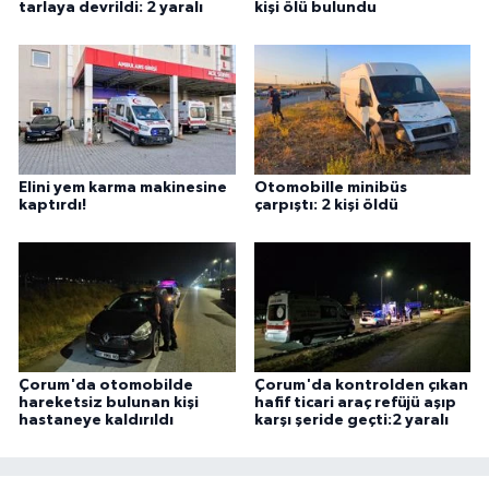
tarlaya devrildi: 2 yaralı
kişi ölü bulundu
Elini yem karma makinesine
Otomobille minibüs
kaptırdı!
çarpıştı: 2 kişi öldü
Çorum'da otomobilde
Çorum'da kontrolden çıkan
hareketsiz bulunan kişi
hafif ticari araç refüjü aşıp
hastaneye kaldırıldı
karşı şeride geçti:2 yaralı