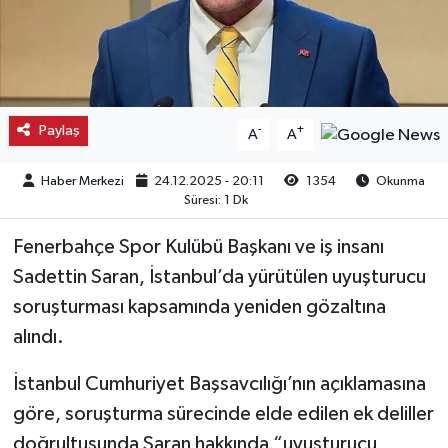
Kargı
Laçin
Paylaş
-
+
A
A
Mecitözü
Haber Merkezi
24.12.2025 - 20:11
1354
Okunma
Oğuzlar
Süresi: 1 Dk
Ortaköy
Fenerbahçe Spor Kulübü Başkanı ve iş insanı
Sadettin Saran, İstanbul’da yürütülen uyuşturucu
Osmancık
soruşturması kapsamında yeniden gözaltına
alındı.
Sungurlu
İstanbul Cumhuriyet Başsavcılığı’nın açıklamasına
Uğurludağ
göre, soruşturma sürecinde elde edilen ek deliller
doğrultusunda Saran hakkında “uyuşturucu
Sağlık