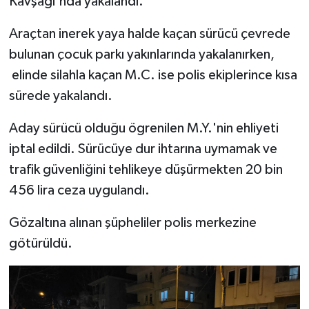
Kavşağı'nda yakalandı.
Araçtan inerek yaya halde kaçan sürücü çevrede
bulunan çocuk parkı yakınlarında yakalanırken,
elinde silahla kaçan M.C. ise polis ekiplerince kısa
sürede yakalandı.
Aday sürücü olduğu ögrenilen M.Y.'nin ehliyeti
iptal edildi. Sürücüye dur ihtarına uymamak ve
trafik güvenliğini tehlikeye düşürmekten 20 bin
456 lira ceza uygulandı.
Gözaltına alınan şüpheliler polis merkezine
götürüldü.