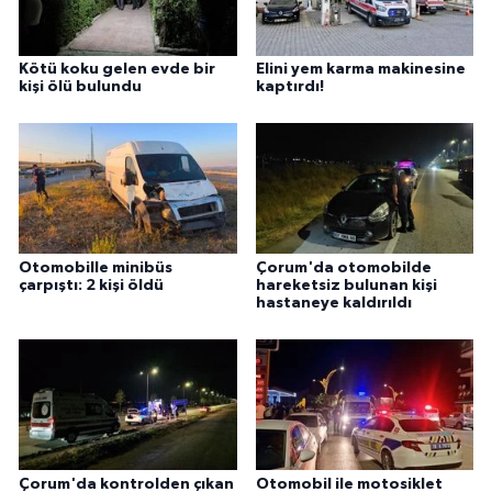
Kötü koku gelen evde bir
Elini yem karma makinesine
kişi ölü bulundu
kaptırdı!
Otomobille minibüs
Çorum'da otomobilde
çarpıştı: 2 kişi öldü
hareketsiz bulunan kişi
hastaneye kaldırıldı
Çorum'da kontrolden çıkan
Otomobil ile motosiklet