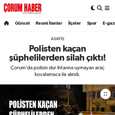
Güncel
Nöbetçi Eczaneler
Güncel
Resmi İlanlar
İlçeler
Spor
E-gaz
Spor
Hava Durumu
ASAYIŞ
Resmi İlanlar
Çorum Namaz Vakitleri
Polisten kaçan
şüphelilerden silah çıktı!
Alaca
Trafik Durumu
Çorum’da polisin dur ihtarına uymayan araç
Bayat
Süper Lig Puan Durumu ve Fikstür
kovalamaca ile alındı.
Boğazkale
Tüm Manşetler
Dodurga
Son Dakika Haberleri
İskilip
Haber Arşivi