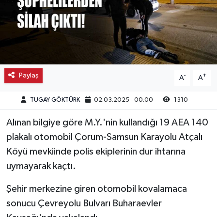
Kargı
Laçin
Mecitözü
Paylaş
-
+
A
A
Oğuzlar
TUGAY GÖKTÜRK
02.03.2025 - 00:00
1310
Ortaköy
Alınan bilgiye göre M.Y.'nin kullandığı 19 AEA 140
plakalı otomobil Çorum-Samsun Karayolu Atçalı
Osmancık
Köyü mevkiinde polis ekiplerinin dur ihtarına
Sungurlu
uymayarak kaçtı.
Şehir merkezine giren otomobil kovalamaca
Uğurludağ
sonucu Çevreyolu Bulvarı Buharaevler
Sağlık