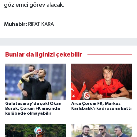
gözlemci görev alacak.
Muhabir:
RIFAT KARA
Bunlar da ilginizi çekebilir
Galatasaray’da şok! Okan
Arca Çorum FK, Markus
Buruk, Çorum FK maçında
Karlsbakk’ı kadrosuna kattı
kulübede olmayabilir