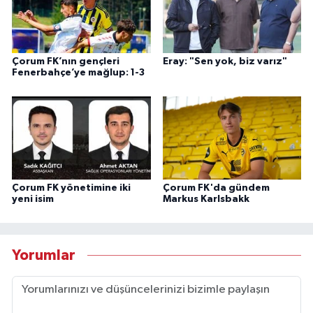
Çorum FK’nın gençleri
Eray: "Sen yok, biz varız"
Fenerbahçe’ye mağlup: 1-3
Çorum FK yönetimine iki
Çorum FK'da gündem
yeni isim
Markus Karlsbakk
Yorumlar