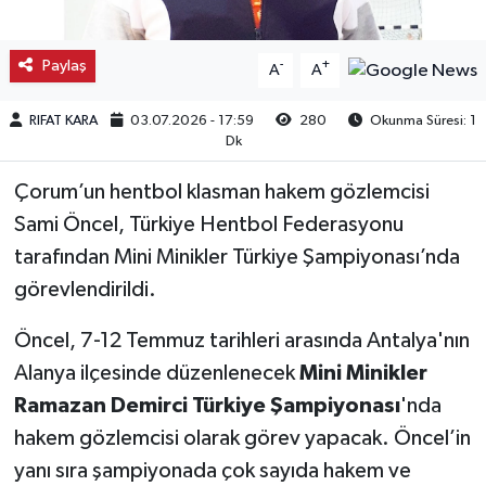
Kargı
Paylaş
-
+
A
A
Laçin
RIFAT KARA
03.07.2026 - 17:59
280
Okunma Süresi: 1
Dk
Mecitözü
Çorum’un hentbol klasman hakem gözlemcisi
Oğuzlar
Sami Öncel, Türkiye Hentbol Federasyonu
tarafından Mini Minikler Türkiye Şampiyonası’nda
Ortaköy
görevlendirildi.
Osmancık
Öncel, 7-12 Temmuz tarihleri arasında Antalya'nın
Sungurlu
Alanya ilçesinde düzenlenecek
Mini Minikler
Ramazan Demirci Türkiye Şampiyonası
'nda
Uğurludağ
hakem gözlemcisi olarak görev yapacak. Öncel’in
yanı sıra şampiyonada çok sayıda hakem ve
Sağlık