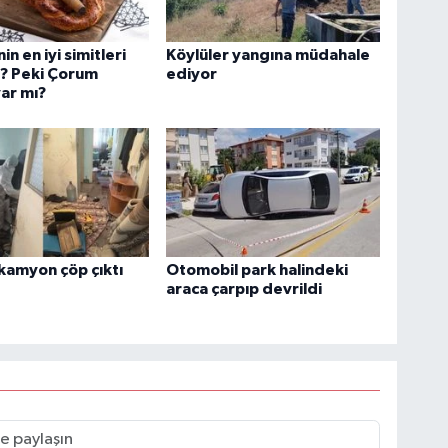
in en iyi simitleri
Köylüler yangına müdahale
ı? Peki Çorum
ediyor
var mı?
kamyon çöp çıktı
Otomobil park halindeki
araca çarpıp devrildi