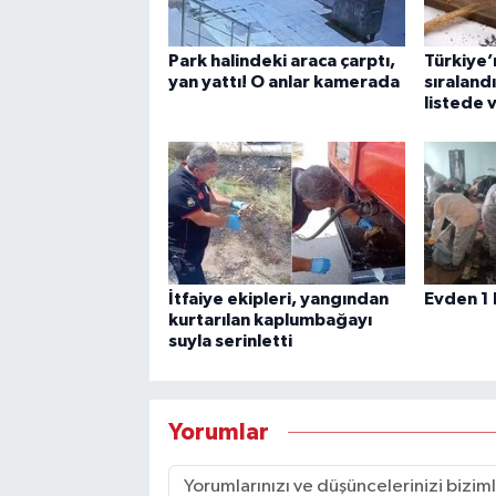
Park halindeki araca çarptı,
Türkiye’n
yan yattı! O anlar kamerada
sıraland
listede 
İtfaiye ekipleri, yangından
Evden 1 
kurtarılan kaplumbağayı
suyla serinletti
Yorumlar