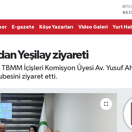
DOL
47,
EUR
55,1
por
E-gazete
Köşe Yazarları
Video Galeri
Yurt Hab
STER
64,
GRA
664
’dan Yeşilay ziyareti
BİST
13.7
BIT
 TBMM İçişleri Komisyon Üyesi Av. Yusuf Ahl
65.1
esini ziyaret etti.