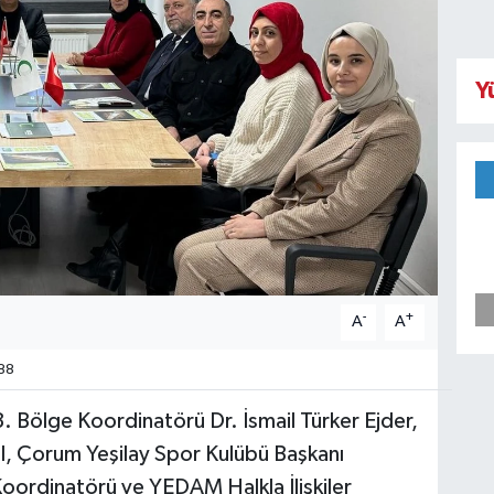
Y
-
+
A
A
88
3. Bölge Koordinatörü Dr. İsmail Türker Ejder,
, Çorum Yeşilay Spor Kulübü Başkanı
rdinatörü ve YEDAM Halkla İlişkiler