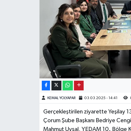
Kargı
Laçin
Mecitözü
Oğuzlar
Ortaköy
Osmancık
KEMAL YOLYAPAR
03.03.2025 - 14:41
Sungurlu
Gerçekleştirilen ziyarette Yeşilay 1
Uğurludağ
Çorum Şube Başkanı Bedriye Cengil
Mahmut Uysal, YEDAM 10. Bölge Koo
Sağlık