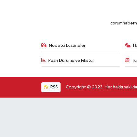
corumhabernet
Nöbetçi Eczaneler
H
Puan Durumu ve Fikstür
Tü
RSS
Copyright © 2023. Her hakkı saklıdır