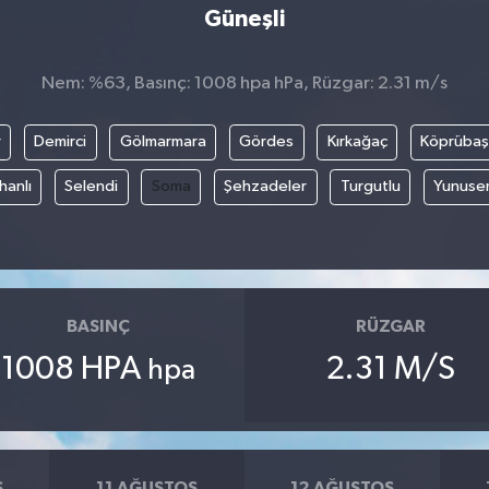
Güneşli
Nem: %63, Basınç: 1008 hpa hPa, Rüzgar: 2.31 m/s
r
Demirci
Gölmarmara
Gördes
Kırkağaç
Köprübaş
hanlı
Selendi
Soma
Şehzadeler
Turgutlu
Yunuse
BASINÇ
RÜZGAR
1008 HPA
2.31 M/S
hpa
S
11 AĞUSTOS
12 AĞUSTOS