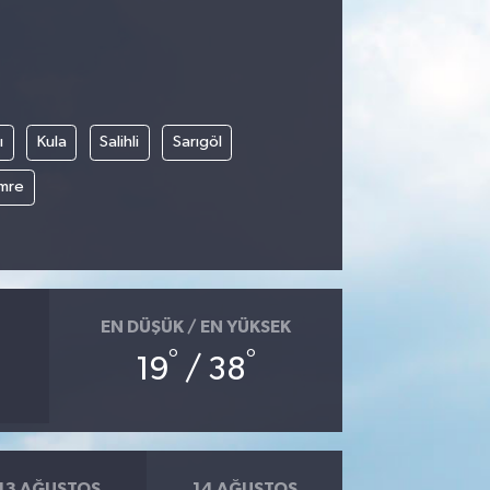
ı
Kula
Salihli
Sarıgöl
mre
EN DÜŞÜK / EN YÜKSEK
°
°
19
/ 38
13 AĞUSTOS
14 AĞUSTOS