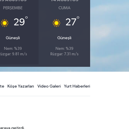
PERŞEMBE
CUMA
°
°
29
27
Güneşli
Güneşli
Nem: %39
Nem: %39
Rüzgar: 9.81 m/s
Rüzgar: 7.31 m/s
te
Köşe Yazarları
Video Galeri
Yurt Haberleri
araya getirdi.