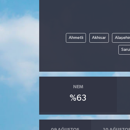
Kargı
Laçin
Ahmetli
Akhisar
Alaşehi
Mecitözü
Saru
Oğuzlar
Ortaköy
Osmancık
NEM
%63
Sungurlu
Uğurludağ
Sağlık
09 AĞUSTOS
10 AĞUSTO