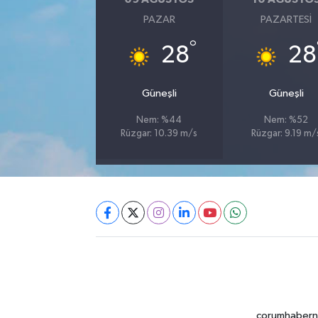
PAZAR
PAZARTESI
°
28
28
Güneşli
Güneşli
Nem: %44
Nem: %52
Rüzgar: 10.39 m/s
Rüzgar: 9.19 m/
corumhabernet