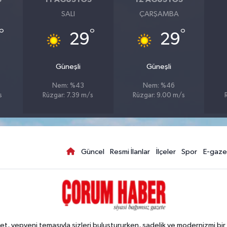
SALI
ÇARŞAMBA
°
°
°
29
29
Güneşli
Güneşli
Nem: %43
Nem: %46
s
Rüzgar: 7.39 m/s
Rüzgar: 9.00 m/s
Güncel
Resmi İlanlar
İlçeler
Spor
E-gaze
, yepyeni temasıyla sizleri buluştururken, sadelik ve modernizmi bir 